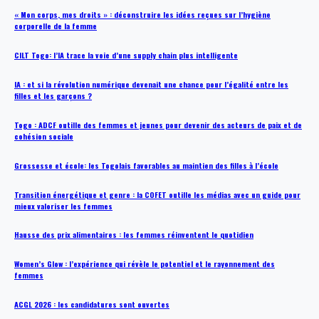
« Mon corps, mes droits » : déconstruire les idées reçues sur l’hygiène
corporelle de la femme
CILT Togo: l’IA trace la voie d’une supply chain plus intelligente
IA : et si la révolution numérique devenait une chance pour l’égalité entre les
filles et les garçons ?
Togo : ADCF outille des femmes et jeunes pour devenir des acteurs de paix et de
cohésion sociale
Grossesse et école: les Togolais favorables au maintien des filles à l’école
Transition énergétique et genre : la COFET outille les médias avec un guide pour
mieux valoriser les femmes
Hausse des prix alimentaires : les femmes réinventent le quotidien
Women’s Glow : l’expérience qui révèle le potentiel et le rayonnement des
femmes
ACGL 2026 : les candidatures sont ouvertes