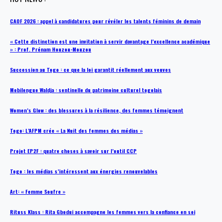
CAOF 2026 : appel à candidatures pour révéler les talents féminins de demain
« Cette distinction est une invitation à servir davantage l’excellence académique
» : Prof. Prénam Houzou-Mouzou
Succession au Togo : ce que la loi garantit réellement aux veuves
Mobilengue Waldja : sentinelle du patrimoine culturel togolais
Women’s Glow : des blessures à la résilience, des femmes témoignent
Togo: L’AFPM crée « La Nuit des femmes des médias »
Projet EP2F : quatre choses à savoir sur l’outil CCP
Togo : les médias s’intéressent aux énergies renouvelables
Art: « Femme Soufre »
Rituss Klass : Rita Gbodui accompagne les femmes vers la confiance en soi