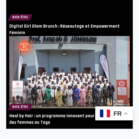
BIEN ÊTRE
Digital Girl Glam Brunch : Réseautage et Empowerment
Féminin
BIEN ÊTRE
FR
Heal by Hair : un programme innovant pour la santé mentale
des femmes au Togo