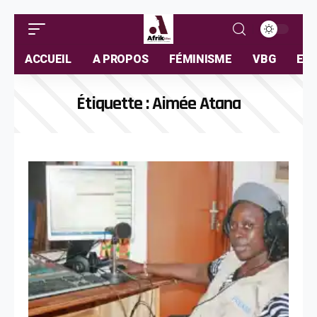
ACCUEIL
A PROPOS
FÉMINISME
VBG
ELL
Étiquette :
Aimée Atana