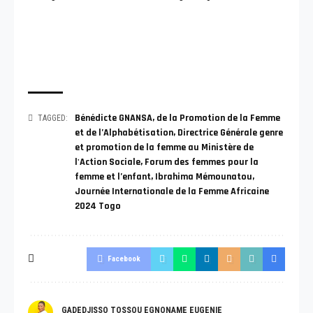
Bénédicte GNANSA
,
de la Promotion de la Femme
TAGGED:
et de l’Alphabétisation
,
Directrice Générale genre
et promotion de la femme au Ministère de
l'Action Sociale
,
Forum des femmes pour la
femme et l’enfant
,
Ibrahima Mémounatou
,
Journée Internationale de la Femme Africaine
2024 Togo
Facebook
GADEDJISSO TOSSOU EGNONAME EUGENIE