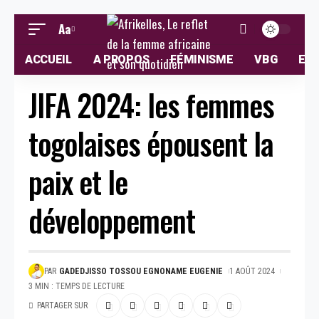
Aa
ACCUEIL
A PROPOS
FÉMINISME
VBG
ELL
JIFA 2024: les femmes
togolaises épousent la
paix et le
développement
PAR
GADEDJISSO TOSSOU EGNONAME EUGENIE
1 AOÛT 2024
3 MIN : TEMPS DE LECTURE
PARTAGER SUR