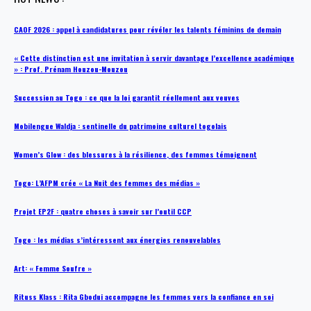
CAOF 2026 : appel à candidatures pour révéler les talents féminins de demain
« Cette distinction est une invitation à servir davantage l’excellence académique
» : Prof. Prénam Houzou-Mouzou
Succession au Togo : ce que la loi garantit réellement aux veuves
Mobilengue Waldja : sentinelle du patrimoine culturel togolais
Women’s Glow : des blessures à la résilience, des femmes témoignent
Togo: L’AFPM crée « La Nuit des femmes des médias »
Projet EP2F : quatre choses à savoir sur l’outil CCP
Togo : les médias s’intéressent aux énergies renouvelables
Art: « Femme Soufre »
Rituss Klass : Rita Gbodui accompagne les femmes vers la confiance en soi