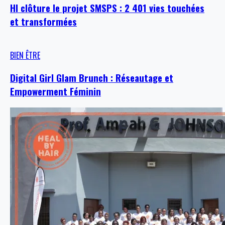
HI clôture le projet SMSPS : 2 401 vies touchées
et transformées
BIEN ÊTRE
Digital Girl Glam Brunch : Réseautage et
Empowerment Féminin