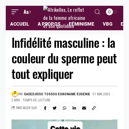
Aa
ACCUEIL
A PROPOS
FÉMINISME
VBG
ELL
Infidélité masculine : la
couleur du sperme peut
tout expliquer
PAR
GADEDJISSO TOSSOU EGNONAME EUGENIE
31 MAI 2023
2 MIN : TEMPS DE LECTURE
PARTAGER SUR