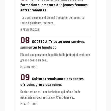
formation sur mesure à 15 jeunes femmes
entrepreneures
Les entreprises ont du mal à résister au temps. La
faute à plusieurs facteurs
…
8 FÉVRIER 2023
SODETOU : Tricoter pour survivre,
surmonter le handicap
Elle est une personne de petite taille (naine) et avait une
grosse bosse au dos
…
29 JUIN 2021
Culture : renaissance des contes
africains grâce aux reines
Conter est un art, une technique qui même înnée
nécessite un apprentissage. C’est dans ce
…
23 AOÛT 2021