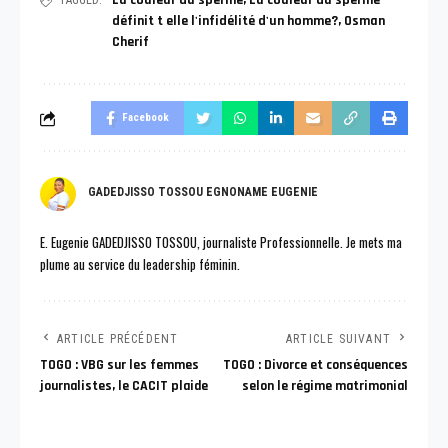
La couleur du sperme
,
La couleur du sperme
TAGGED:
définit t elle l'infidélité d'un homme?
,
Osman
Cherif
Facebook
GADEDJISSO TOSSOU EGNONAME EUGENIE
E. Eugenie GADEDJISSO TOSSOU, journaliste Professionnelle. Je mets ma
plume au service du leadership féminin.
ARTICLE PRÉCÉDENT
ARTICLE SUIVANT
TOGO : VBG sur les femmes
TOGO : Divorce et conséquences
journalistes, le CACIT plaide
selon le régime matrimonial