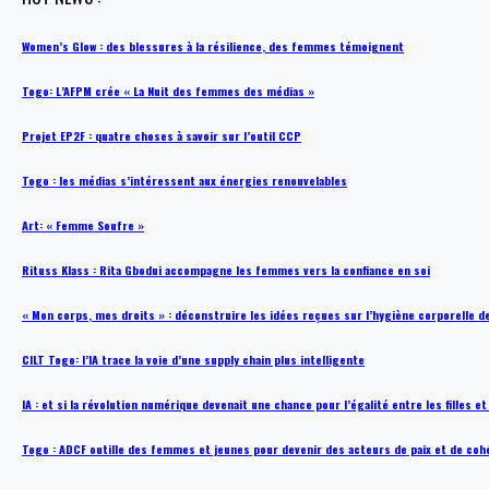
Women’s Glow : des blessures à la résilience, des femmes témoignent
Togo: L’AFPM crée « La Nuit des femmes des médias »
Projet EP2F : quatre choses à savoir sur l’outil CCP
Togo : les médias s’intéressent aux énergies renouvelables
Art: « Femme Soufre »
Rituss Klass : Rita Gbodui accompagne les femmes vers la confiance en soi
« Mon corps, mes droits » : déconstruire les idées reçues sur l’hygiène corporelle 
CILT Togo: l’IA trace la voie d’une supply chain plus intelligente
IA : et si la révolution numérique devenait une chance pour l’égalité entre les filles e
Togo : ADCF outille des femmes et jeunes pour devenir des acteurs de paix et de coh