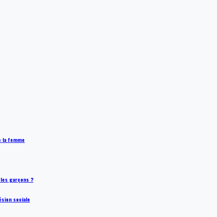
de la femme
t les garçons ?
ésion sociale