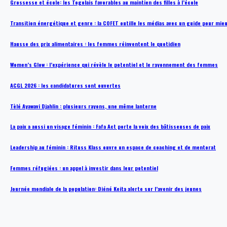
Grossesse et école: les Togolais favorables au maintien des filles à l’école
Transition énergétique et genre : la COFET outille les médias avec un guide pour mie
Hausse des prix alimentaires : les femmes réinventent le quotidien
Women’s Glow : l’expérience qui révèle le potentiel et le rayonnement des femmes
ACGL 2026 : les candidatures sont ouvertes
Tèlé Ayawavi Djahlin : plusieurs rayons, une même lanterne
La paix a aussi un visage féminin : Fafa Act porte la voix des bâtisseuses de paix
Leadership au féminin : Rituss Klass ouvre un espace de coaching et de mentorat
Femmes réfugiées : un appel à investir dans leur potentiel
Journée mondiale de la population: Diéné Keita alerte sur l’avenir des jeunes