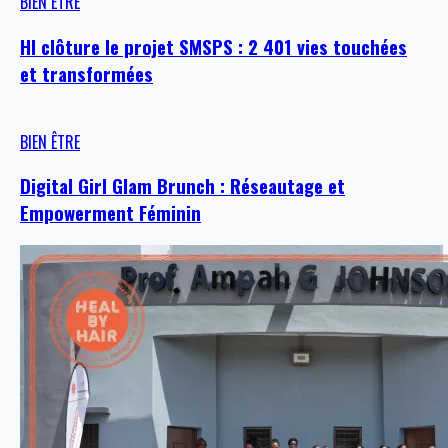
BIEN ÊTRE
HI clôture le projet SMSPS : 2 401 vies touchées
et transformées
BIEN ÊTRE
Digital Girl Glam Brunch : Réseautage et
Empowerment Féminin