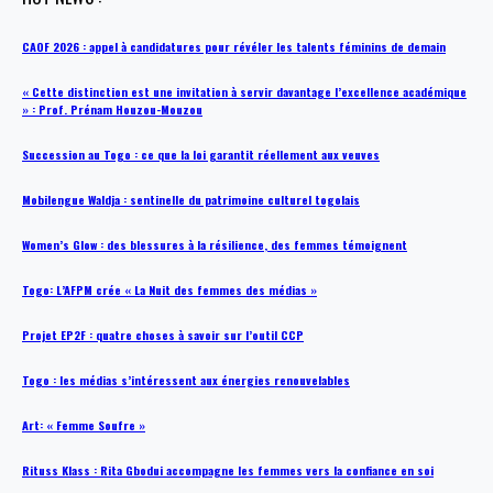
CAOF 2026 : appel à candidatures pour révéler les talents féminins de demain
« Cette distinction est une invitation à servir davantage l’excellence académique
» : Prof. Prénam Houzou-Mouzou
Succession au Togo : ce que la loi garantit réellement aux veuves
Mobilengue Waldja : sentinelle du patrimoine culturel togolais
Women’s Glow : des blessures à la résilience, des femmes témoignent
Togo: L’AFPM crée « La Nuit des femmes des médias »
Projet EP2F : quatre choses à savoir sur l’outil CCP
Togo : les médias s’intéressent aux énergies renouvelables
Art: « Femme Soufre »
Rituss Klass : Rita Gbodui accompagne les femmes vers la confiance en soi