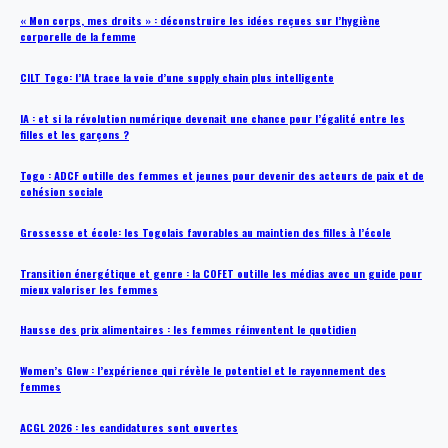
« Mon corps, mes droits » : déconstruire les idées reçues sur l’hygiène
corporelle de la femme
CILT Togo: l’IA trace la voie d’une supply chain plus intelligente
IA : et si la révolution numérique devenait une chance pour l’égalité entre les
filles et les garçons ?
Togo : ADCF outille des femmes et jeunes pour devenir des acteurs de paix et de
cohésion sociale
Grossesse et école: les Togolais favorables au maintien des filles à l’école
Transition énergétique et genre : la COFET outille les médias avec un guide pour
mieux valoriser les femmes
Hausse des prix alimentaires : les femmes réinventent le quotidien
Women’s Glow : l’expérience qui révèle le potentiel et le rayonnement des
femmes
ACGL 2026 : les candidatures sont ouvertes