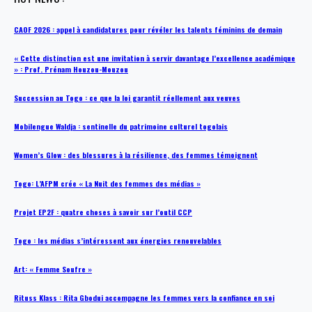
CAOF 2026 : appel à candidatures pour révéler les talents féminins de demain
« Cette distinction est une invitation à servir davantage l’excellence académique
» : Prof. Prénam Houzou-Mouzou
Succession au Togo : ce que la loi garantit réellement aux veuves
Mobilengue Waldja : sentinelle du patrimoine culturel togolais
Women’s Glow : des blessures à la résilience, des femmes témoignent
Togo: L’AFPM crée « La Nuit des femmes des médias »
Projet EP2F : quatre choses à savoir sur l’outil CCP
Togo : les médias s’intéressent aux énergies renouvelables
Art: « Femme Soufre »
Rituss Klass : Rita Gbodui accompagne les femmes vers la confiance en soi