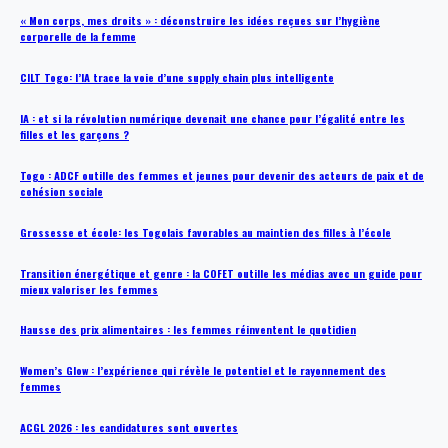
« Mon corps, mes droits » : déconstruire les idées reçues sur l’hygiène
corporelle de la femme
CILT Togo: l’IA trace la voie d’une supply chain plus intelligente
IA : et si la révolution numérique devenait une chance pour l’égalité entre les
filles et les garçons ?
Togo : ADCF outille des femmes et jeunes pour devenir des acteurs de paix et de
cohésion sociale
Grossesse et école: les Togolais favorables au maintien des filles à l’école
Transition énergétique et genre : la COFET outille les médias avec un guide pour
mieux valoriser les femmes
Hausse des prix alimentaires : les femmes réinventent le quotidien
Women’s Glow : l’expérience qui révèle le potentiel et le rayonnement des
femmes
ACGL 2026 : les candidatures sont ouvertes