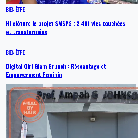
BIEN ÊTRE
HI clôture le projet SMSPS : 2 401 vies touchées
et transformées
BIEN ÊTRE
Digital Girl Glam Brunch : Réseautage et
Empowerment Féminin