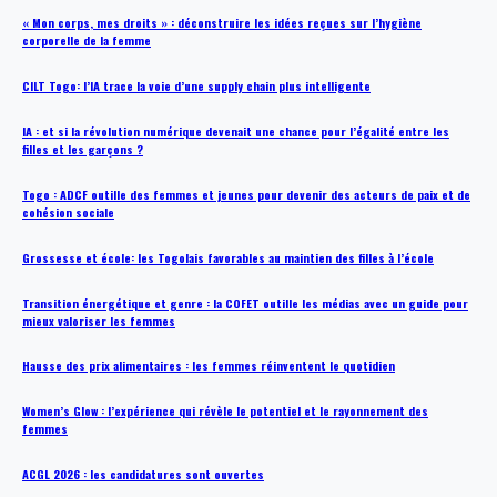
« Mon corps, mes droits » : déconstruire les idées reçues sur l’hygiène
corporelle de la femme
CILT Togo: l’IA trace la voie d’une supply chain plus intelligente
IA : et si la révolution numérique devenait une chance pour l’égalité entre les
filles et les garçons ?
Togo : ADCF outille des femmes et jeunes pour devenir des acteurs de paix et de
cohésion sociale
Grossesse et école: les Togolais favorables au maintien des filles à l’école
Transition énergétique et genre : la COFET outille les médias avec un guide pour
mieux valoriser les femmes
Hausse des prix alimentaires : les femmes réinventent le quotidien
Women’s Glow : l’expérience qui révèle le potentiel et le rayonnement des
femmes
ACGL 2026 : les candidatures sont ouvertes