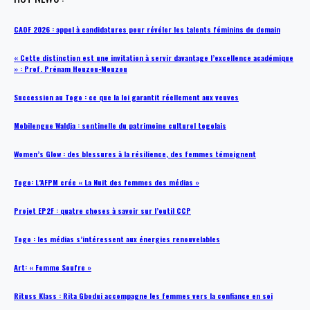
CAOF 2026 : appel à candidatures pour révéler les talents féminins de demain
« Cette distinction est une invitation à servir davantage l’excellence académique
» : Prof. Prénam Houzou-Mouzou
Succession au Togo : ce que la loi garantit réellement aux veuves
Mobilengue Waldja : sentinelle du patrimoine culturel togolais
Women’s Glow : des blessures à la résilience, des femmes témoignent
Togo: L’AFPM crée « La Nuit des femmes des médias »
Projet EP2F : quatre choses à savoir sur l’outil CCP
Togo : les médias s’intéressent aux énergies renouvelables
Art: « Femme Soufre »
Rituss Klass : Rita Gbodui accompagne les femmes vers la confiance en soi