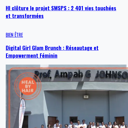
HI clôture le projet SMSPS : 2 401 vies touchées
et transformées
BIEN ÊTRE
Digital Girl Glam Brunch : Réseautage et
Empowerment Féminin