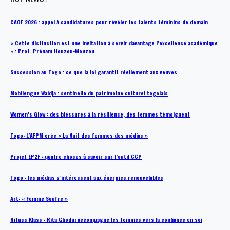
CAOF 2026 : appel à candidatures pour révéler les talents féminins de demain
« Cette distinction est une invitation à servir davantage l’excellence académique
» : Prof. Prénam Houzou-Mouzou
Succession au Togo : ce que la loi garantit réellement aux veuves
Mobilengue Waldja : sentinelle du patrimoine culturel togolais
Women’s Glow : des blessures à la résilience, des femmes témoignent
Togo: L’AFPM crée « La Nuit des femmes des médias »
Projet EP2F : quatre choses à savoir sur l’outil CCP
Togo : les médias s’intéressent aux énergies renouvelables
Art: « Femme Soufre »
Rituss Klass : Rita Gbodui accompagne les femmes vers la confiance en soi