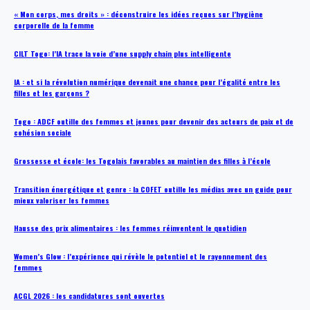
« Mon corps, mes droits » : déconstruire les idées reçues sur l’hygiène
corporelle de la femme
CILT Togo: l’IA trace la voie d’une supply chain plus intelligente
IA : et si la révolution numérique devenait une chance pour l’égalité entre les
filles et les garçons ?
Togo : ADCF outille des femmes et jeunes pour devenir des acteurs de paix et de
cohésion sociale
Grossesse et école: les Togolais favorables au maintien des filles à l’école
Transition énergétique et genre : la COFET outille les médias avec un guide pour
mieux valoriser les femmes
Hausse des prix alimentaires : les femmes réinventent le quotidien
Women’s Glow : l’expérience qui révèle le potentiel et le rayonnement des
femmes
ACGL 2026 : les candidatures sont ouvertes