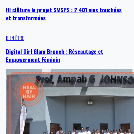
HI clôture le projet SMSPS : 2 401 vies touchées
et transformées
BIEN ÊTRE
Digital Girl Glam Brunch : Réseautage et
Empowerment Féminin