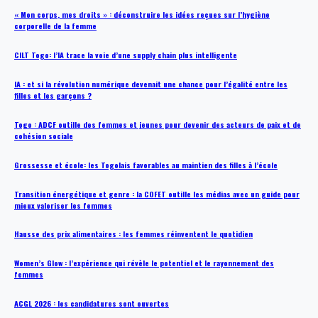
« Mon corps, mes droits » : déconstruire les idées reçues sur l’hygiène
corporelle de la femme
CILT Togo: l’IA trace la voie d’une supply chain plus intelligente
IA : et si la révolution numérique devenait une chance pour l’égalité entre les
filles et les garçons ?
Togo : ADCF outille des femmes et jeunes pour devenir des acteurs de paix et de
cohésion sociale
Grossesse et école: les Togolais favorables au maintien des filles à l’école
Transition énergétique et genre : la COFET outille les médias avec un guide pour
mieux valoriser les femmes
Hausse des prix alimentaires : les femmes réinventent le quotidien
Women’s Glow : l’expérience qui révèle le potentiel et le rayonnement des
femmes
ACGL 2026 : les candidatures sont ouvertes