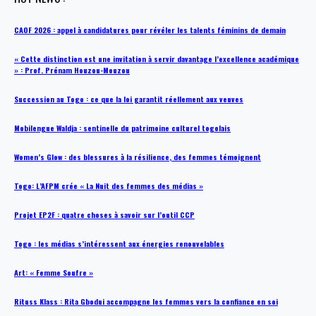
CAOF 2026 : appel à candidatures pour révéler les talents féminins de demain
« Cette distinction est une invitation à servir davantage l’excellence académique
» : Prof. Prénam Houzou-Mouzou
Succession au Togo : ce que la loi garantit réellement aux veuves
Mobilengue Waldja : sentinelle du patrimoine culturel togolais
Women’s Glow : des blessures à la résilience, des femmes témoignent
Togo: L’AFPM crée « La Nuit des femmes des médias »
Projet EP2F : quatre choses à savoir sur l’outil CCP
Togo : les médias s’intéressent aux énergies renouvelables
Art: « Femme Soufre »
Rituss Klass : Rita Gbodui accompagne les femmes vers la confiance en soi