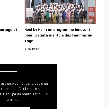
eautage et
Heal by Hair : un programme innovant
pour la santé mentale des femmes au
Togo
BIEN ÊTRE
ia est un webmagazine dédié au
 la femme africaine et à son
. L’équipe du média est à 90%
féminin.