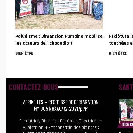
Paludisme : Dimension Humaine mobilise
HI clôture 
les acteurs de Tchaoudjo 1
touchées e
BIEN ÊTRE
BIEN ÊTRE
CONTACTEZ-NOUS
SANT
AFRIKELLES – RECEPISSE DE DECLARATION
N° 0051/HAAC/12-2021/pl/P
Fondatrice, Directrice Générale, Directrice de
BIEN Ê
Publication & Responsable des plaintes :