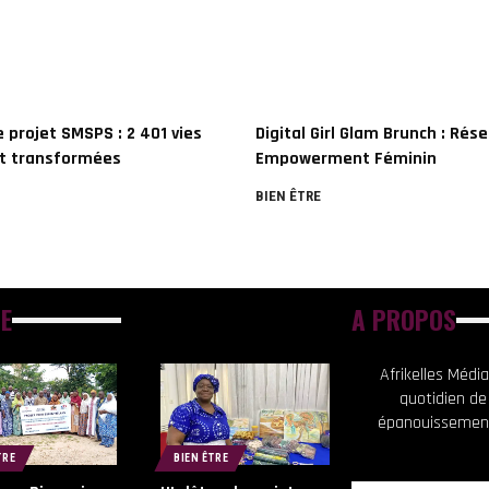
le projet SMSPS : 2 401 vies
Digital Girl Glam Brunch : Rés
t transformées
Empowerment Féminin
BIEN ÊTRE
E
A PROPOS
Afrikelles Méd
quotidien de
épanouissement
TRE
BIEN ÊTRE