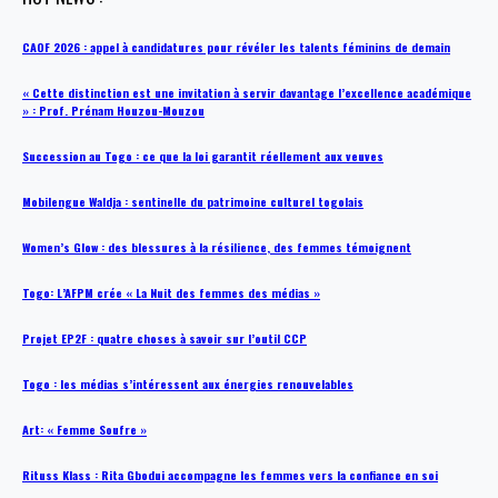
CAOF 2026 : appel à candidatures pour révéler les talents féminins de demain
« Cette distinction est une invitation à servir davantage l’excellence académique
» : Prof. Prénam Houzou-Mouzou
Succession au Togo : ce que la loi garantit réellement aux veuves
Mobilengue Waldja : sentinelle du patrimoine culturel togolais
Women’s Glow : des blessures à la résilience, des femmes témoignent
Togo: L’AFPM crée « La Nuit des femmes des médias »
Projet EP2F : quatre choses à savoir sur l’outil CCP
Togo : les médias s’intéressent aux énergies renouvelables
Art: « Femme Soufre »
Rituss Klass : Rita Gbodui accompagne les femmes vers la confiance en soi