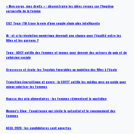
« Mon corps, mes droits » : déconstruire les idées reçues sur l’hygiène
corporelle de la femme
CILT Togo: l’IA trace la voie d’une supply chain plus intelligente
IA : et si la révolution numérique devenait une chance pour l’égalité entre les
filles et les garçons ?
Togo : ADCF outille des femmes et jeunes pour devenir des acteurs de paix et de
cohésion sociale
Grossesse et école: les Togolais favorables au maintien des filles à l’école
Transition énergétique et genre : la COFET outille les médias avec un guide pour
mieux valoriser les femmes
Hausse des prix alimentaires : les femmes réinventent le quotidien
Women’s Glow : l’expérience qui révèle le potentiel et le rayonnement des
femmes
ACGL 2026 : les candidatures sont ouvertes