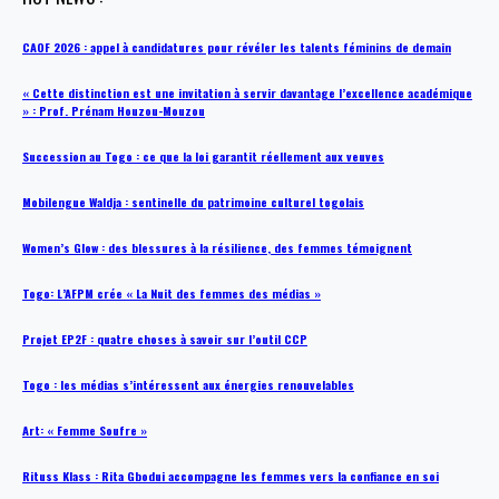
CAOF 2026 : appel à candidatures pour révéler les talents féminins de demain
« Cette distinction est une invitation à servir davantage l’excellence académique
» : Prof. Prénam Houzou-Mouzou
Succession au Togo : ce que la loi garantit réellement aux veuves
Mobilengue Waldja : sentinelle du patrimoine culturel togolais
Women’s Glow : des blessures à la résilience, des femmes témoignent
Togo: L’AFPM crée « La Nuit des femmes des médias »
Projet EP2F : quatre choses à savoir sur l’outil CCP
Togo : les médias s’intéressent aux énergies renouvelables
Art: « Femme Soufre »
Rituss Klass : Rita Gbodui accompagne les femmes vers la confiance en soi