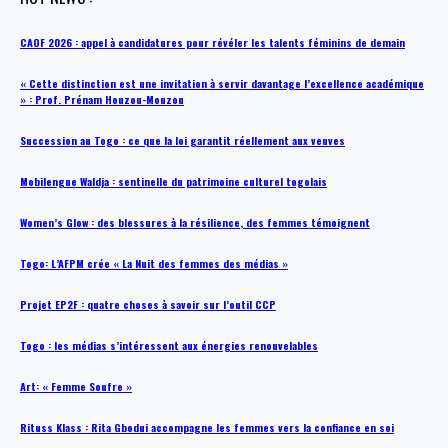
CAOF 2026 : appel à candidatures pour révéler les talents féminins de demain
« Cette distinction est une invitation à servir davantage l’excellence académique
» : Prof. Prénam Houzou-Mouzou
Succession au Togo : ce que la loi garantit réellement aux veuves
Mobilengue Waldja : sentinelle du patrimoine culturel togolais
Women’s Glow : des blessures à la résilience, des femmes témoignent
Togo: L’AFPM crée « La Nuit des femmes des médias »
Projet EP2F : quatre choses à savoir sur l’outil CCP
Togo : les médias s’intéressent aux énergies renouvelables
Art: « Femme Soufre »
Rituss Klass : Rita Gbodui accompagne les femmes vers la confiance en soi