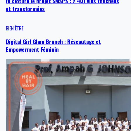
HI clôture le projet SMSPS : 2 401 vies touchées
et transformées
BIEN ÊTRE
Digital Girl Glam Brunch : Réseautage et
Empowerment Féminin