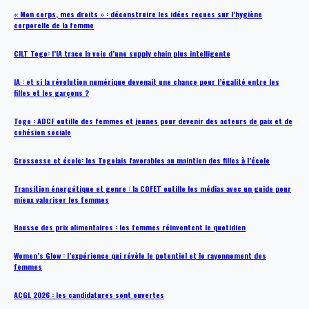
« Mon corps, mes droits » : déconstruire les idées reçues sur l’hygiène
corporelle de la femme
CILT Togo: l’IA trace la voie d’une supply chain plus intelligente
IA : et si la révolution numérique devenait une chance pour l’égalité entre les
filles et les garçons ?
Togo : ADCF outille des femmes et jeunes pour devenir des acteurs de paix et de
cohésion sociale
Grossesse et école: les Togolais favorables au maintien des filles à l’école
Transition énergétique et genre : la COFET outille les médias avec un guide pour
mieux valoriser les femmes
Hausse des prix alimentaires : les femmes réinventent le quotidien
Women’s Glow : l’expérience qui révèle le potentiel et le rayonnement des
femmes
ACGL 2026 : les candidatures sont ouvertes