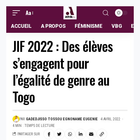
Aa
ACCUEIL
A PROPOS
FÉMINISME
VBG
ELL
JIF 2022 : Des élèves
s’engagent pour
l’égalité de genre au
Togo
PAR
GADEDJISSO TOSSOU EGNONAME EUGENIE
4 AVRIL 2022
4 MIN : TEMPS DE LECTURE
PARTAGER SUR