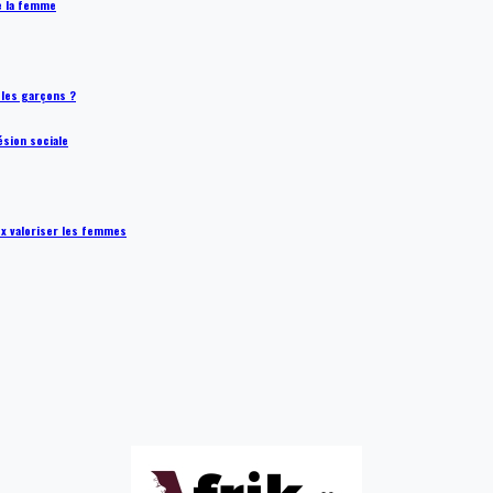
de la femme
t les garçons ?
ésion sociale
ux valoriser les femmes