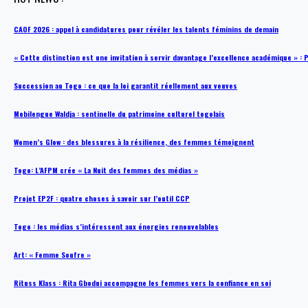
CAOF 2026 : appel à candidatures pour révéler les talents féminins de demain
« Cette distinction est une invitation à servir davantage l’excellence académique »
Succession au Togo : ce que la loi garantit réellement aux veuves
Mobilengue Waldja : sentinelle du patrimoine culturel togolais
Women’s Glow : des blessures à la résilience, des femmes témoignent
Togo: L’AFPM crée « La Nuit des femmes des médias »
Projet EP2F : quatre choses à savoir sur l’outil CCP
Togo : les médias s’intéressent aux énergies renouvelables
Art: « Femme Soufre »
Rituss Klass : Rita Gbodui accompagne les femmes vers la confiance en soi