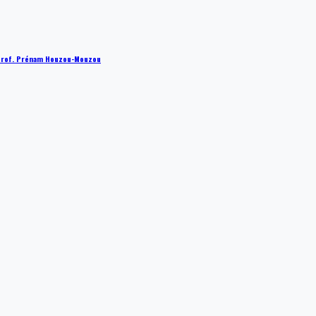
 : Prof. Prénam Houzou-Mouzou