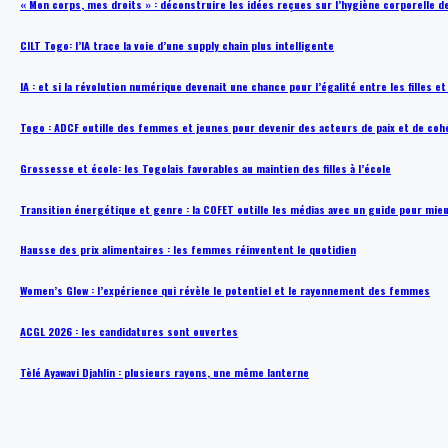
« Mon corps, mes droits » : déconstruire les idées reçues sur l’hygiène corporelle 
CILT Togo: l’IA trace la voie d’une supply chain plus intelligente
IA : et si la révolution numérique devenait une chance pour l’égalité entre les filles e
Togo : ADCF outille des femmes et jeunes pour devenir des acteurs de paix et de coh
Grossesse et école: les Togolais favorables au maintien des filles à l’école
Transition énergétique et genre : la COFET outille les médias avec un guide pour mie
Hausse des prix alimentaires : les femmes réinventent le quotidien
Women’s Glow : l’expérience qui révèle le potentiel et le rayonnement des femmes
ACGL 2026 : les candidatures sont ouvertes
Tèlé Ayawavi Djahlin : plusieurs rayons, une même lanterne