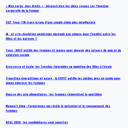
« Mon corps, mes droits » : déconstruire les idées reçues sur l’hygiène
corporelle de la femme
CILT Togo: l’IA trace la voie d’une supply chain plus intelligente
IA : et si la révolution numérique devenait une chance pour l’égalité entre les
filles et les garçons ?
Togo : ADCF outille des femmes et jeunes pour devenir des acteurs de paix et de
cohésion sociale
Grossesse et école: les Togolais favorables au maintien des filles à l’école
Transition énergétique et genre : la COFET outille les médias avec un guide pour
mieux valoriser les femmes
Hausse des prix alimentaires : les femmes réinventent le quotidien
Women’s Glow : l’expérience qui révèle le potentiel et le rayonnement des
femmes
ACGL 2026 : les candidatures sont ouvertes