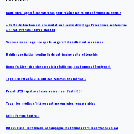
CAOF 2026 : appel à candidatures pour révéler les talents féminins de demain
« Cette distinction est une invitation à servir davantage l’excellence académique
» : Prof. Prénam Houzou-Mouzou
Succession au Togo : ce que la loi garantit réellement aux veuves
Mobilengue Waldja : sentinelle du patrimoine culturel togolais
Women’s Glow : des blessures à la résilience, des femmes témoignent
Togo: L’AFPM crée « La Nuit des femmes des médias »
Projet EP2F : quatre choses à savoir sur l’outil CCP
Togo : les médias s’intéressent aux énergies renouvelables
Art: « Femme Soufre »
Rituss Klass : Rita Gbodui accompagne les femmes vers la confiance en soi