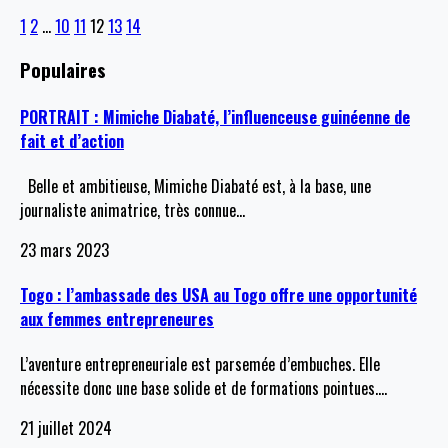
1
2
…
10
11
12
13
14
Populaires
PORTRAIT : Mimiche Diabaté, l’influenceuse guinéenne de
fait et d’action
Belle et ambitieuse, Mimiche Diabaté est, à la base, une
journaliste animatrice, très connue
…
23 mars 2023
Togo : l’ambassade des USA au Togo offre une opportunité
aux femmes entrepreneures
L’aventure entrepreneuriale est parsemée d’embuches. Elle
nécessite donc une base solide et de formations pointues.
…
21 juillet 2024