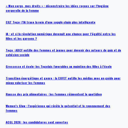
« Mon corps, mes droits » : déconstruire les idées reçues sur l’hygiène
corporelle de la femme
CILT Togo: l’IA trace la voie d’une supply chain plus intelligente
IA : et si la révolution numérique devenait une chance pour l’égalité entre les
filles et les garçons ?
Togo : ADCF outille des femmes et jeunes pour devenir des acteurs de paix et de
cohésion sociale
Grossesse et école: les Togolais favorables au maintien des filles à l’école
Transition énergétique et genre : la COFET outille les médias avec un guide pour
mieux valoriser les femmes
Hausse des prix alimentaires : les femmes réinventent le quotidien
Women’s Glow : l’expérience qui révèle le potentiel et le rayonnement des
femmes
ACGL 2026 : les candidatures sont ouvertes