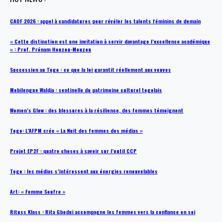
CAOF 2026 : appel à candidatures pour révéler les talents féminins de demain
« Cette distinction est une invitation à servir davantage l’excellence académique
» : Prof. Prénam Houzou-Mouzou
Succession au Togo : ce que la loi garantit réellement aux veuves
Mobilengue Waldja : sentinelle du patrimoine culturel togolais
Women’s Glow : des blessures à la résilience, des femmes témoignent
Togo: L’AFPM crée « La Nuit des femmes des médias »
Projet EP2F : quatre choses à savoir sur l’outil CCP
Togo : les médias s’intéressent aux énergies renouvelables
Art: « Femme Soufre »
Rituss Klass : Rita Gbodui accompagne les femmes vers la confiance en soi