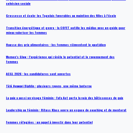
cohésion sociale
Grossesse et école: les Togolais favorables au maintien des filles à l’école
Transition énergétique et genre : la COFET outille les médias avec un guide pour
mieux valoriser les femmes
Hausse des prix alimentaires : les femmes réinventent le quotidien
Women’s Glow : l’expérience qui révèle le potentiel et le rayonnement des
femmes
ACGL 2026 : les candidatures sont ouvertes
Tèlé Ayawavi Djahlin : plusieurs rayons, une même lanterne
La paix a aussi un visage féminin : Fafa Act porte la voix des bâtisseuses de paix
Leadership au féminin : Rituss Klass ouvre un espace de coaching et de mentorat
Femmes réfugiées : un appel à investir dans leur potentiel