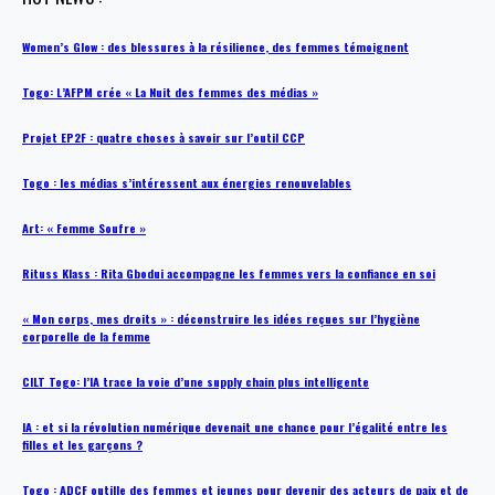
Women’s Glow : des blessures à la résilience, des femmes témoignent
Togo: L’AFPM crée « La Nuit des femmes des médias »
Projet EP2F : quatre choses à savoir sur l’outil CCP
Togo : les médias s’intéressent aux énergies renouvelables
Art: « Femme Soufre »
Rituss Klass : Rita Gbodui accompagne les femmes vers la confiance en soi
« Mon corps, mes droits » : déconstruire les idées reçues sur l’hygiène
corporelle de la femme
CILT Togo: l’IA trace la voie d’une supply chain plus intelligente
IA : et si la révolution numérique devenait une chance pour l’égalité entre les
filles et les garçons ?
Togo : ADCF outille des femmes et jeunes pour devenir des acteurs de paix et de