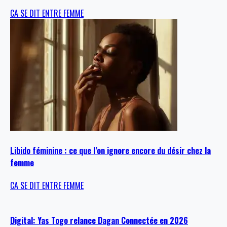
CA SE DIT ENTRE FEMME
Libido féminine : ce que l’on ignore encore du désir chez la
femme
CA SE DIT ENTRE FEMME
Digital: Yas Togo relance Dagan Connectée en 2026