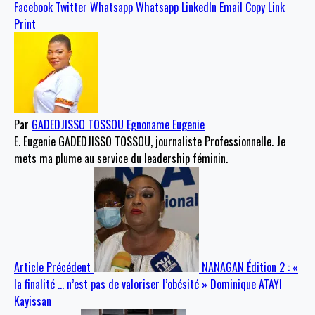
Facebook
Twitter
Whatsapp
Whatsapp
LinkedIn
Email
Copy Link
Print
Par
GADEDJISSO TOSSOU Egnoname Eugenie
E. Eugenie GADEDJISSO TOSSOU, journaliste Professionnelle. Je
mets ma plume au service du leadership féminin.
Article Précédent
NANAGAN Édition 2 : «
la finalité … n’est pas de valoriser l’obésité » Dominique ATAYI
Kayissan