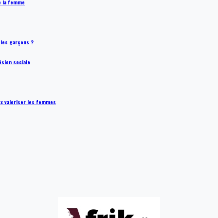
de la femme
t les garçons ?
ésion sociale
ux valoriser les femmes