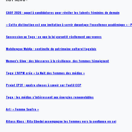
CAOF 2026 : appel à candidatures pour révéler les talents féminins de demain
« Cette distinction est une invitation à servir davantage l’excellence académique »
Succession au Togo : ce que la loi garantit réellement aux veuves
Mobilengue Waldja : sentinelle du patrimoine culturel togolais
Women’s Glow : des blessures à la résilience, des femmes témoignent
Togo: L’AFPM crée « La Nuit des femmes des médias »
Projet EP2F : quatre choses à savoir sur l’outil CCP
Togo : les médias s’intéressent aux énergies renouvelables
Art: « Femme Soufre »
Rituss Klass : Rita Gbodui accompagne les femmes vers la confiance en soi