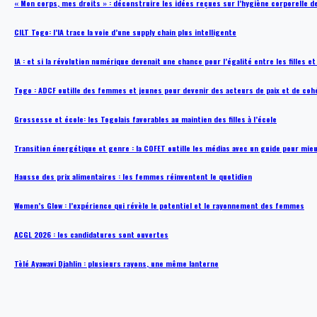
« Mon corps, mes droits » : déconstruire les idées reçues sur l’hygiène corporelle 
CILT Togo: l’IA trace la voie d’une supply chain plus intelligente
IA : et si la révolution numérique devenait une chance pour l’égalité entre les filles e
Togo : ADCF outille des femmes et jeunes pour devenir des acteurs de paix et de coh
Grossesse et école: les Togolais favorables au maintien des filles à l’école
Transition énergétique et genre : la COFET outille les médias avec un guide pour mie
Hausse des prix alimentaires : les femmes réinventent le quotidien
Women’s Glow : l’expérience qui révèle le potentiel et le rayonnement des femmes
ACGL 2026 : les candidatures sont ouvertes
Tèlé Ayawavi Djahlin : plusieurs rayons, une même lanterne