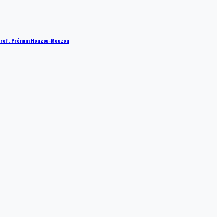
 : Prof. Prénam Houzou-Mouzou