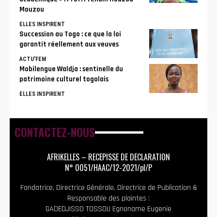
Mouzou
ELLES INSPIRENT
Succession au Togo : ce que la loi
garantit réellement aux veuves
ACTU'FEM
Mobilengue Waldja : sentinelle du
patrimoine culturel togolais
ELLES INSPIRENT
CONTACTEZ-NOUS
AFRIKELLES – RECEPISSE DE DECLARATION
N° 0051/HAAC/12-2021/pl/P
Fondatrice, Directrice Générale, Directrice de Publication &
Responsable des plaintes :
GADEDJISSO TOSSOU Egnoname Eugenie