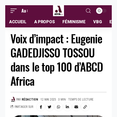
Aa
ACCUEIL
A PROPOS
FÉMINISME
VBG
ELL
Voix d’impact : Eugenie
GADEDJISSO TOSSOU
dans le top 100 d’ABCD
Africa
PAR
RÉDACTION
12 MAI 2025
3 MIN : TEMPS DE LECTURE
PARTAGER SUR