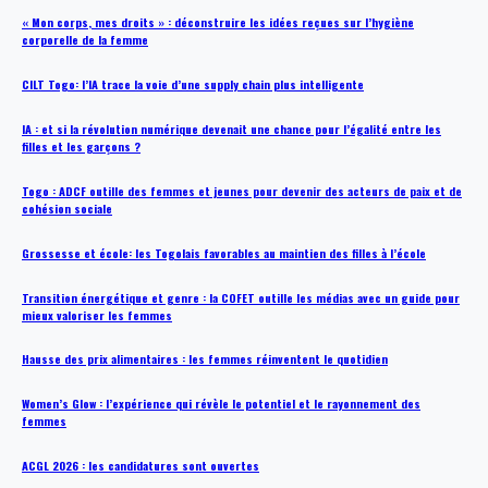
« Mon corps, mes droits » : déconstruire les idées reçues sur l’hygiène
corporelle de la femme
CILT Togo: l’IA trace la voie d’une supply chain plus intelligente
IA : et si la révolution numérique devenait une chance pour l’égalité entre les
filles et les garçons ?
Togo : ADCF outille des femmes et jeunes pour devenir des acteurs de paix et de
cohésion sociale
Grossesse et école: les Togolais favorables au maintien des filles à l’école
Transition énergétique et genre : la COFET outille les médias avec un guide pour
mieux valoriser les femmes
Hausse des prix alimentaires : les femmes réinventent le quotidien
Women’s Glow : l’expérience qui révèle le potentiel et le rayonnement des
femmes
ACGL 2026 : les candidatures sont ouvertes