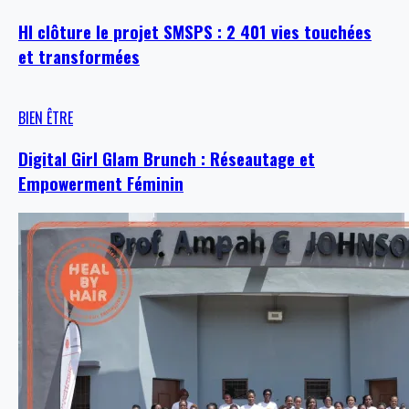
HI clôture le projet SMSPS : 2 401 vies touchées
et transformées
BIEN ÊTRE
Digital Girl Glam Brunch : Réseautage et
Empowerment Féminin