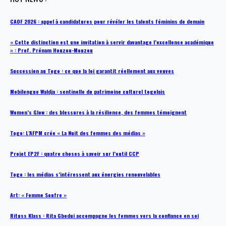
CAOF 2026 : appel à candidatures pour révéler les talents féminins de demain
« Cette distinction est une invitation à servir davantage l’excellence académique
» : Prof. Prénam Houzou-Mouzou
Succession au Togo : ce que la loi garantit réellement aux veuves
Mobilengue Waldja : sentinelle du patrimoine culturel togolais
Women’s Glow : des blessures à la résilience, des femmes témoignent
Togo: L’AFPM crée « La Nuit des femmes des médias »
Projet EP2F : quatre choses à savoir sur l’outil CCP
Togo : les médias s’intéressent aux énergies renouvelables
Art: « Femme Soufre »
Rituss Klass : Rita Gbodui accompagne les femmes vers la confiance en soi