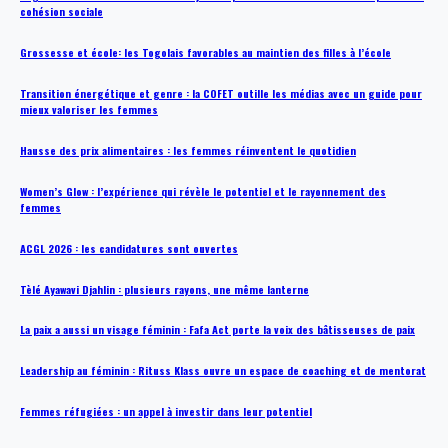
cohésion sociale
Grossesse et école: les Togolais favorables au maintien des filles à l’école
Transition énergétique et genre : la COFET outille les médias avec un guide pour
mieux valoriser les femmes
Hausse des prix alimentaires : les femmes réinventent le quotidien
Women’s Glow : l’expérience qui révèle le potentiel et le rayonnement des
femmes
ACGL 2026 : les candidatures sont ouvertes
Tèlé Ayawavi Djahlin : plusieurs rayons, une même lanterne
La paix a aussi un visage féminin : Fafa Act porte la voix des bâtisseuses de paix
Leadership au féminin : Rituss Klass ouvre un espace de coaching et de mentorat
Femmes réfugiées : un appel à investir dans leur potentiel