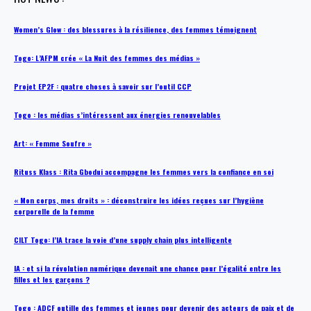
Women’s Glow : des blessures à la résilience, des femmes témoignent
Togo: L’AFPM crée « La Nuit des femmes des médias »
Projet EP2F : quatre choses à savoir sur l’outil CCP
Togo : les médias s’intéressent aux énergies renouvelables
Art: « Femme Soufre »
Rituss Klass : Rita Gbodui accompagne les femmes vers la confiance en soi
« Mon corps, mes droits » : déconstruire les idées reçues sur l’hygiène
corporelle de la femme
CILT Togo: l’IA trace la voie d’une supply chain plus intelligente
IA : et si la révolution numérique devenait une chance pour l’égalité entre les
filles et les garçons ?
Togo : ADCF outille des femmes et jeunes pour devenir des acteurs de paix et de