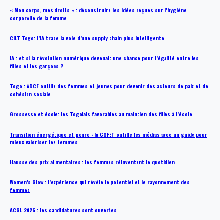
« Mon corps, mes droits » : déconstruire les idées reçues sur l’hygiène
corporelle de la femme
CILT Togo: l’IA trace la voie d’une supply chain plus intelligente
IA : et si la révolution numérique devenait une chance pour l’égalité entre les
filles et les garçons ?
Togo : ADCF outille des femmes et jeunes pour devenir des acteurs de paix et de
cohésion sociale
Grossesse et école: les Togolais favorables au maintien des filles à l’école
Transition énergétique et genre : la COFET outille les médias avec un guide pour
mieux valoriser les femmes
Hausse des prix alimentaires : les femmes réinventent le quotidien
Women’s Glow : l’expérience qui révèle le potentiel et le rayonnement des
femmes
ACGL 2026 : les candidatures sont ouvertes