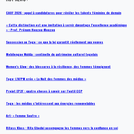
CAOF 2026 : appel à candidatures pour révéler les talents féminins de demain
« Cette distinction est une invitation à servir davantage l’excellence académique
» : Prof. Prénam Houzou-Mouzou
Succession au Togo : ce que la loi garantit réellement aux veuves
Mobilengue Waldja : sentinelle du patrimoine culturel togolais
Women’s Glow : des blessures à la résilience, des femmes témoignent
Togo: L’AFPM crée « La Nuit des femmes des médias »
Projet EP2F : quatre choses à savoir sur l’outil CCP
Togo : les médias s’intéressent aux énergies renouvelables
Art: « Femme Soufre »
Rituss Klass : Rita Gbodui accompagne les femmes vers la confiance en soi