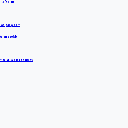
de la femme
t les garçons ?
ésion sociale
ux valoriser les femmes