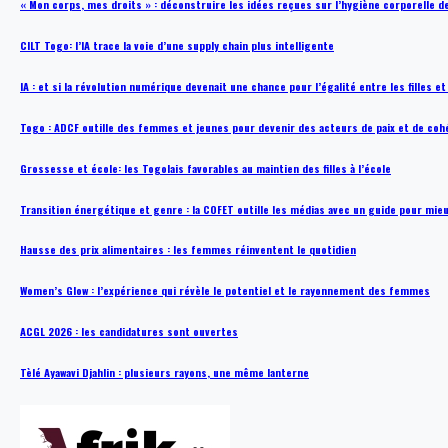
« Mon corps, mes droits » : déconstruire les idées reçues sur l’hygiène corporelle 
CILT Togo: l’IA trace la voie d’une supply chain plus intelligente
IA : et si la révolution numérique devenait une chance pour l’égalité entre les filles e
Togo : ADCF outille des femmes et jeunes pour devenir des acteurs de paix et de coh
Grossesse et école: les Togolais favorables au maintien des filles à l’école
Transition énergétique et genre : la COFET outille les médias avec un guide pour mie
Hausse des prix alimentaires : les femmes réinventent le quotidien
Women’s Glow : l’expérience qui révèle le potentiel et le rayonnement des femmes
ACGL 2026 : les candidatures sont ouvertes
Tèlé Ayawavi Djahlin : plusieurs rayons, une même lanterne