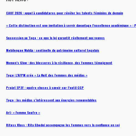
CAOF 2026 : appel à candidatures pour révéler les talents féminins de demain
« Cette distinction est une invitation à servir davantage l’excellence académique »
Succession au Togo : ce que la loi garantit réellement aux veuves
Mobilengue Waldja : sentinelle du patrimoine culturel togolais
Women’s Glow : des blessures à la résilience, des femmes témoignent
Togo: L’AFPM crée « La Nuit des femmes des médias »
Projet EP2F : quatre choses à savoir sur l’outil CCP
Togo : les médias s’intéressent aux énergies renouvelables
Art: « Femme Soufre »
Rituss Klass : Rita Gbodui accompagne les femmes vers la confiance en soi