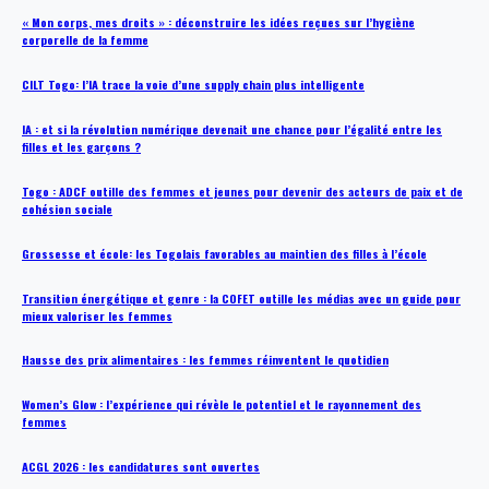
« Mon corps, mes droits » : déconstruire les idées reçues sur l’hygiène
corporelle de la femme
CILT Togo: l’IA trace la voie d’une supply chain plus intelligente
IA : et si la révolution numérique devenait une chance pour l’égalité entre les
filles et les garçons ?
Togo : ADCF outille des femmes et jeunes pour devenir des acteurs de paix et de
cohésion sociale
Grossesse et école: les Togolais favorables au maintien des filles à l’école
Transition énergétique et genre : la COFET outille les médias avec un guide pour
mieux valoriser les femmes
Hausse des prix alimentaires : les femmes réinventent le quotidien
Women’s Glow : l’expérience qui révèle le potentiel et le rayonnement des
femmes
ACGL 2026 : les candidatures sont ouvertes