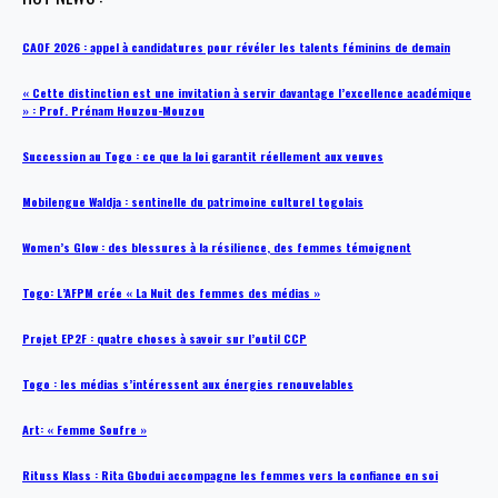
CAOF 2026 : appel à candidatures pour révéler les talents féminins de demain
« Cette distinction est une invitation à servir davantage l’excellence académique
» : Prof. Prénam Houzou-Mouzou
Succession au Togo : ce que la loi garantit réellement aux veuves
Mobilengue Waldja : sentinelle du patrimoine culturel togolais
Women’s Glow : des blessures à la résilience, des femmes témoignent
Togo: L’AFPM crée « La Nuit des femmes des médias »
Projet EP2F : quatre choses à savoir sur l’outil CCP
Togo : les médias s’intéressent aux énergies renouvelables
Art: « Femme Soufre »
Rituss Klass : Rita Gbodui accompagne les femmes vers la confiance en soi