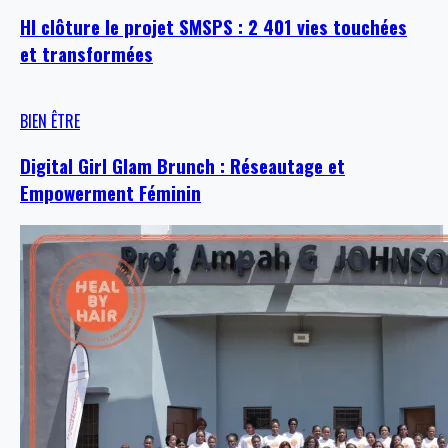
HI clôture le projet SMSPS : 2 401 vies touchées
et transformées
BIEN ÊTRE
Digital Girl Glam Brunch : Réseautage et
Empowerment Féminin