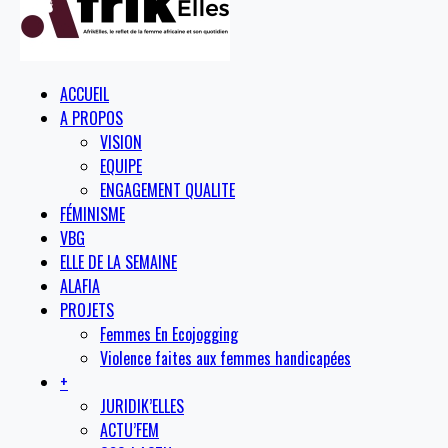
ACCUEIL
A PROPOS
VISION
EQUIPE
ENGAGEMENT QUALITE
FÉMINISME
VBG
ELLE DE LA SEMAINE
ALAFIA
PROJETS
Femmes En Ecojogging
Violence faites aux femmes handicapées
+
JURIDIK’ELLES
ACTU’FEM