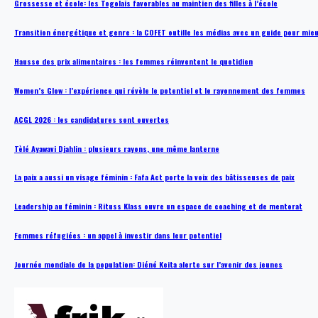
Grossesse et école: les Togolais favorables au maintien des filles à l’école
Transition énergétique et genre : la COFET outille les médias avec un guide pour mie
Hausse des prix alimentaires : les femmes réinventent le quotidien
Women’s Glow : l’expérience qui révèle le potentiel et le rayonnement des femmes
ACGL 2026 : les candidatures sont ouvertes
Tèlé Ayawavi Djahlin : plusieurs rayons, une même lanterne
La paix a aussi un visage féminin : Fafa Act porte la voix des bâtisseuses de paix
Leadership au féminin : Rituss Klass ouvre un espace de coaching et de mentorat
Femmes réfugiées : un appel à investir dans leur potentiel
Journée mondiale de la population: Diéné Keita alerte sur l’avenir des jeunes