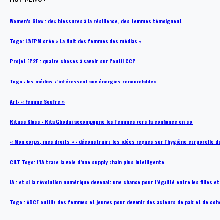
Women’s Glow : des blessures à la résilience, des femmes témoignent
Togo: L’AFPM crée « La Nuit des femmes des médias »
Projet EP2F : quatre choses à savoir sur l’outil CCP
Togo : les médias s’intéressent aux énergies renouvelables
Art: « Femme Soufre »
Rituss Klass : Rita Gbodui accompagne les femmes vers la confiance en soi
« Mon corps, mes droits » : déconstruire les idées reçues sur l’hygiène corporelle 
CILT Togo: l’IA trace la voie d’une supply chain plus intelligente
IA : et si la révolution numérique devenait une chance pour l’égalité entre les filles e
Togo : ADCF outille des femmes et jeunes pour devenir des acteurs de paix et de coh