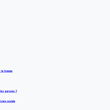
de la femme
t les garçons ?
ésion sociale