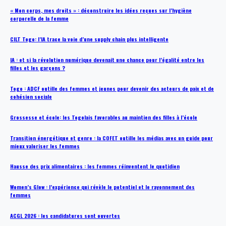
« Mon corps, mes droits » : déconstruire les idées reçues sur l’hygiène
corporelle de la femme
CILT Togo: l’IA trace la voie d’une supply chain plus intelligente
IA : et si la révolution numérique devenait une chance pour l’égalité entre les
filles et les garçons ?
Togo : ADCF outille des femmes et jeunes pour devenir des acteurs de paix et de
cohésion sociale
Grossesse et école: les Togolais favorables au maintien des filles à l’école
Transition énergétique et genre : la COFET outille les médias avec un guide pour
mieux valoriser les femmes
Hausse des prix alimentaires : les femmes réinventent le quotidien
Women’s Glow : l’expérience qui révèle le potentiel et le rayonnement des
femmes
ACGL 2026 : les candidatures sont ouvertes