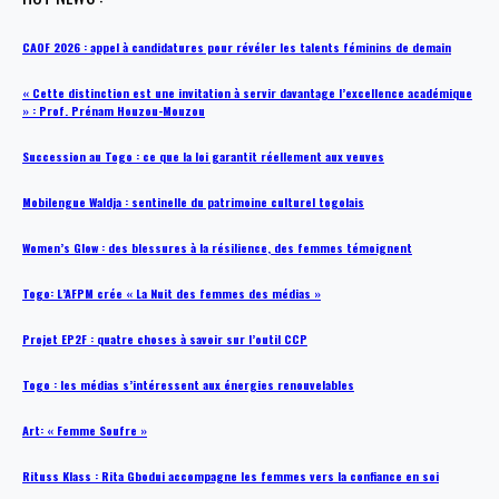
CAOF 2026 : appel à candidatures pour révéler les talents féminins de demain
« Cette distinction est une invitation à servir davantage l’excellence académique
» : Prof. Prénam Houzou-Mouzou
Succession au Togo : ce que la loi garantit réellement aux veuves
Mobilengue Waldja : sentinelle du patrimoine culturel togolais
Women’s Glow : des blessures à la résilience, des femmes témoignent
Togo: L’AFPM crée « La Nuit des femmes des médias »
Projet EP2F : quatre choses à savoir sur l’outil CCP
Togo : les médias s’intéressent aux énergies renouvelables
Art: « Femme Soufre »
Rituss Klass : Rita Gbodui accompagne les femmes vers la confiance en soi