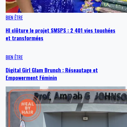
BIEN ÊTRE
HI clôture le projet SMSPS : 2 401 vies touchées
et transformées
BIEN ÊTRE
Digital Girl Glam Brunch : Réseautage et
Empowerment Féminin