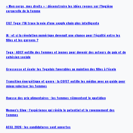
« Mon corps, mes droits » : déconstruire les idées reçues sur l’hygiène
corporelle de la femme
CILT Togo: l’IA trace la voie d’une supply chain plus intelligente
IA : et si la révolution numérique devenait une chance pour l’égalité entre les
filles et les garçons ?
Togo : ADCF outille des femmes et jeunes pour devenir des acteurs de paix et de
cohésion sociale
Grossesse et école: les Togolais favorables au maintien des filles à l’école
Transition énergétique et genre : la COFET outille les médias avec un guide pour
mieux valoriser les femmes
Hausse des prix alimentaires : les femmes réinventent le quotidien
Women’s Glow : l’expérience qui révèle le potentiel et le rayonnement des
femmes
ACGL 2026 : les candidatures sont ouvertes