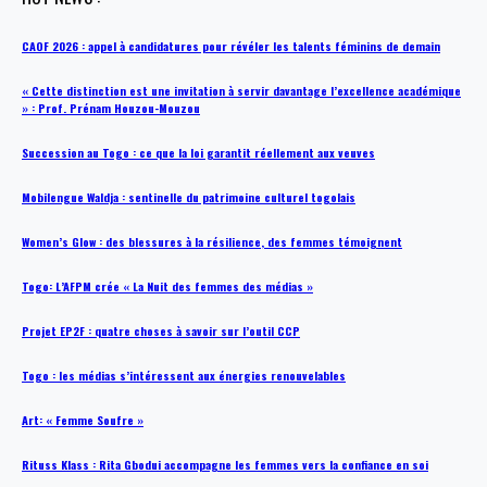
CAOF 2026 : appel à candidatures pour révéler les talents féminins de demain
« Cette distinction est une invitation à servir davantage l’excellence académique
» : Prof. Prénam Houzou-Mouzou
Succession au Togo : ce que la loi garantit réellement aux veuves
Mobilengue Waldja : sentinelle du patrimoine culturel togolais
Women’s Glow : des blessures à la résilience, des femmes témoignent
Togo: L’AFPM crée « La Nuit des femmes des médias »
Projet EP2F : quatre choses à savoir sur l’outil CCP
Togo : les médias s’intéressent aux énergies renouvelables
Art: « Femme Soufre »
Rituss Klass : Rita Gbodui accompagne les femmes vers la confiance en soi