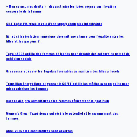
« Mon corps, mes droits » : déconstruire les idées reçues sur l’hygiène
corporelle de la femme
CILT Togo: l’IA trace la voie d’une supply chain plus intelligente
IA : et si la révolution numérique devenait une chance pour l’égalité entre les
filles et les garçons ?
Togo : ADCF outille des femmes et jeunes pour devenir des acteurs de paix et de
cohésion sociale
Grossesse et école: les Togolais favorables au maintien des filles à l’école
Transition énergétique et genre : la COFET outille les médias avec un guide pour
mieux valoriser les femmes
Hausse des prix alimentaires : les femmes réinventent le quotidien
Women’s Glow : l’expérience qui révèle le potentiel et le rayonnement des
femmes
ACGL 2026 : les candidatures sont ouvertes