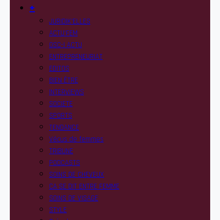
+
JURIDIK’ELLES
ACTU’FEM
OSC-I ACTU
ENTREPRENEURIAT
EDITOS
BIEN ÊTRE
INTERVIEWS
SOCIETE
SPORTS
TENDANCE
Vécus de femmes
TRIBUNE
PODCASTS
SOINS DE CHEVEUX
CA SE DIT ENTRE FEMME
SOINS DE VISAGE
STYLE