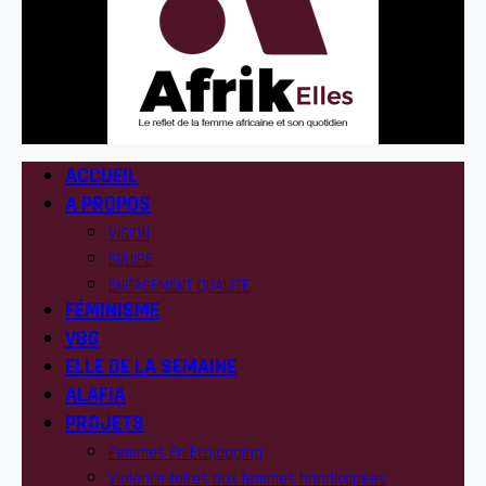
ACCUEIL
A PROPOS
VISION
EQUIPE
ENGAGEMENT QUALITE
FÉMINISME
VBG
ELLE DE LA SEMAINE
ALAFIA
PROJETS
Femmes En Ecojogging
Violence faites aux femmes handicapées