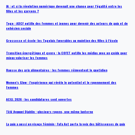
IA : et si la révolution numérique devenait une chance pour l’égalité entre les
filles et les garçons ?
Togo : ADCF outille des femmes et jeunes pour devenir des acteurs de paix et de
cohésion sociale
Grossesse et école: les Togolais favorables au maintien des filles à l’école
Transition énergétique et genre : la COFET outille les médias avec un guide pour
mieux valoriser les femmes
Hausse des prix alimentaires : les femmes réinventent le quotidien
Women’s Glow : l’expérience qui révèle le potentiel et le rayonnement des
femmes
ACGL 2026 : les candidatures sont ouvertes
Tèlé Ayawavi Djahlin : plusieurs rayons, une même lanterne
La paix a aussi un visage féminin : Fafa Act porte la voix des bâtisseuses de paix