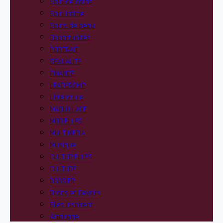
Soin de corps
Soin intime
Soins de peau
Opportunités
PORTRAIT
SEXUALITE
FINANCE
LEADERSHIP
Littérature
MAQUILLAGE
MOD’ELLES
MULTIMEDIA
Musique
CULTUR’ELLES
CULTURE
DOSSIER
Droits et Devoirs
Elles Inspirent
Affairage