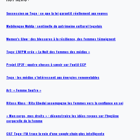
Succession au Togo : ce que la loi garantit réellement aux veuves
Mobilengue Waldja : sentinelle du patrimoine culturel togolais
Women’s Glow : des blessures à la résilience, des femmes témoignent
Togo: L’AFPM crée « La Nuit des femmes des médias »
Projet EP2F : quatre choses à savoir sur l’outil CCP
Togo : les médias s’intéressent aux énergies renouvelables
Art: « Femme Soufre »
Rituss Klass : Rita Gbodui accompagne les femmes vers la confiance en soi
« Mon corps, mes droits » : déconstruire les idées reçues sur l’hygiène
corporelle de la femme
CILT Togo: l’IA trace la voie d’une supply chain plus intelligente