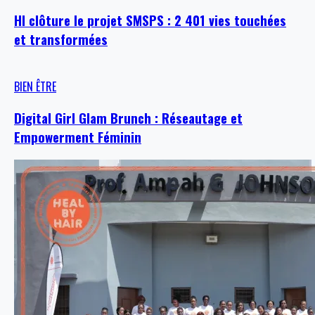
HI clôture le projet SMSPS : 2 401 vies touchées
et transformées
BIEN ÊTRE
Digital Girl Glam Brunch : Réseautage et
Empowerment Féminin