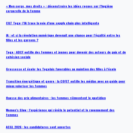
« Mon corps, mes droits » : déconstruire les idées reçues sur l’hygiène
corporelle de la femme
CILT Togo: l’IA trace la voie d’une supply chain plus intelligente
IA : et si la révolution numérique devenait une chance pour l’égalité entre les
filles et les garçons ?
Togo : ADCF outille des femmes et jeunes pour devenir des acteurs de paix et de
cohésion sociale
Grossesse et école: les Togolais favorables au maintien des filles à l’école
Transition énergétique et genre : la COFET outille les médias avec un guide pour
mieux valoriser les femmes
Hausse des prix alimentaires : les femmes réinventent le quotidien
Women’s Glow : l’expérience qui révèle le potentiel et le rayonnement des
femmes
ACGL 2026 : les candidatures sont ouvertes