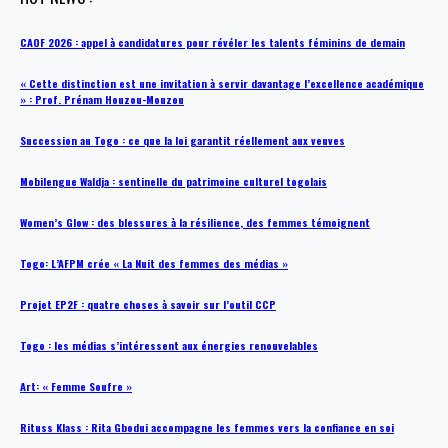
CAOF 2026 : appel à candidatures pour révéler les talents féminins de demain
« Cette distinction est une invitation à servir davantage l’excellence académique
» : Prof. Prénam Houzou-Mouzou
Succession au Togo : ce que la loi garantit réellement aux veuves
Mobilengue Waldja : sentinelle du patrimoine culturel togolais
Women’s Glow : des blessures à la résilience, des femmes témoignent
Togo: L’AFPM crée « La Nuit des femmes des médias »
Projet EP2F : quatre choses à savoir sur l’outil CCP
Togo : les médias s’intéressent aux énergies renouvelables
Art: « Femme Soufre »
Rituss Klass : Rita Gbodui accompagne les femmes vers la confiance en soi