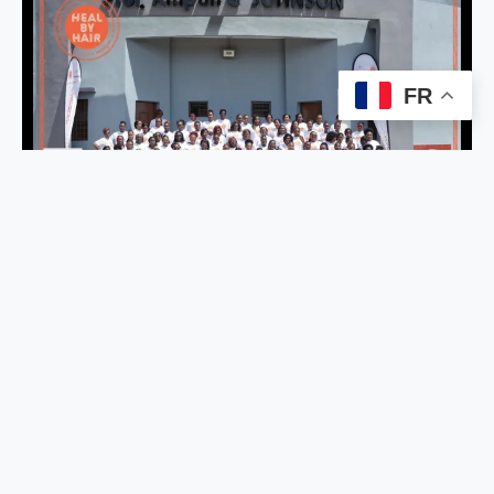
FR
BIEN ÊTRE
Heal by Hair : un programme innovant pour la santé mentale
des femmes au Togo
A PROPOS
Afrikelles Média est un webmagazine dédié au quotidien de
la femme africaine et à son épanouissement. L’équipe du
média est à 90% féminin.