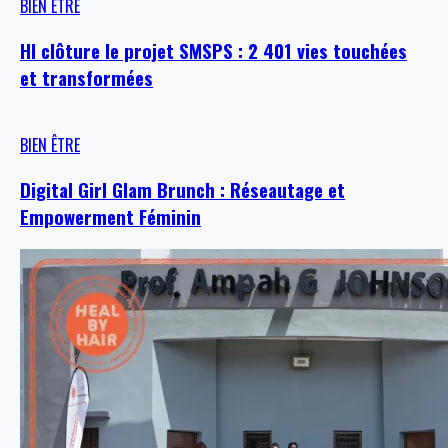
BIEN ÊTRE
HI clôture le projet SMSPS : 2 401 vies touchées
et transformées
BIEN ÊTRE
Digital Girl Glam Brunch : Réseautage et
Empowerment Féminin