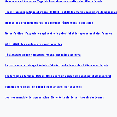
Grossesse et école: les Togolais favorables au maintien des filles à l’école
Transition énergétique et genre : la COFET outille les médias avec un guide pour mie
Hausse des prix alimentaires : les femmes réinventent le quotidien
Women’s Glow : l’expérience qui révèle le potentiel et le rayonnement des femmes
ACGL 2026 : les candidatures sont ouvertes
Tèlé Ayawavi Djahlin : plusieurs rayons, une même lanterne
La paix a aussi un visage féminin : Fafa Act porte la voix des bâtisseuses de paix
Leadership au féminin : Rituss Klass ouvre un espace de coaching et de mentorat
Femmes réfugiées : un appel à investir dans leur potentiel
Journée mondiale de la population: Diéné Keita alerte sur l’avenir des jeunes