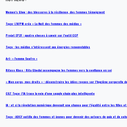
Women’s Glow : des blessures à la résilience, des femmes témoignent
Togo: L’AFPM crée « La Nuit des femmes des médias »
Projet EP2F : quatre choses à savoir sur l’outil CCP
Togo : les médias s’intéressent aux énergies renouvelables
Art: « Femme Soufre »
Rituss Klass : Rita Gbodui accompagne les femmes vers la confiance en soi
« Mon corps, mes droits » : déconstruire les idées reçues sur l’hygiène corporelle 
CILT Togo: l’IA trace la voie d’une supply chain plus intelligente
IA : et si la révolution numérique devenait une chance pour l’égalité entre les filles e
Togo : ADCF outille des femmes et jeunes pour devenir des acteurs de paix et de coh