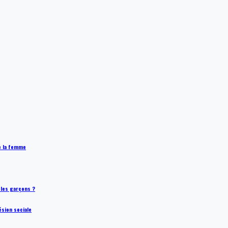
de la femme
t les garçons ?
ésion sociale