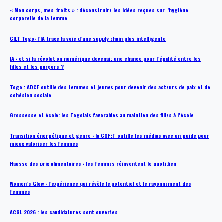
« Mon corps, mes droits » : déconstruire les idées reçues sur l’hygiène
corporelle de la femme
CILT Togo: l’IA trace la voie d’une supply chain plus intelligente
IA : et si la révolution numérique devenait une chance pour l’égalité entre les
filles et les garçons ?
Togo : ADCF outille des femmes et jeunes pour devenir des acteurs de paix et de
cohésion sociale
Grossesse et école: les Togolais favorables au maintien des filles à l’école
Transition énergétique et genre : la COFET outille les médias avec un guide pour
mieux valoriser les femmes
Hausse des prix alimentaires : les femmes réinventent le quotidien
Women’s Glow : l’expérience qui révèle le potentiel et le rayonnement des
femmes
ACGL 2026 : les candidatures sont ouvertes