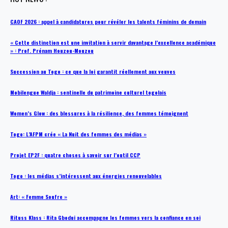
CAOF 2026 : appel à candidatures pour révéler les talents féminins de demain
« Cette distinction est une invitation à servir davantage l’excellence académique
» : Prof. Prénam Houzou-Mouzou
Succession au Togo : ce que la loi garantit réellement aux veuves
Mobilengue Waldja : sentinelle du patrimoine culturel togolais
Women’s Glow : des blessures à la résilience, des femmes témoignent
Togo: L’AFPM crée « La Nuit des femmes des médias »
Projet EP2F : quatre choses à savoir sur l’outil CCP
Togo : les médias s’intéressent aux énergies renouvelables
Art: « Femme Soufre »
Rituss Klass : Rita Gbodui accompagne les femmes vers la confiance en soi