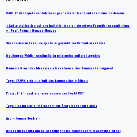
CAOF 2026 : appel à candidatures pour révéler les talents féminins de demain
« Cette distinction est une invitation à servir davantage l’excellence académique
» : Prof. Prénam Houzou-Mouzou
Succession au Togo : ce que la loi garantit réellement aux veuves
Mobilengue Waldja : sentinelle du patrimoine culturel togolais
Women’s Glow : des blessures à la résilience, des femmes témoignent
Togo: L’AFPM crée « La Nuit des femmes des médias »
Projet EP2F : quatre choses à savoir sur l’outil CCP
Togo : les médias s’intéressent aux énergies renouvelables
Art: « Femme Soufre »
Rituss Klass : Rita Gbodui accompagne les femmes vers la confiance en soi