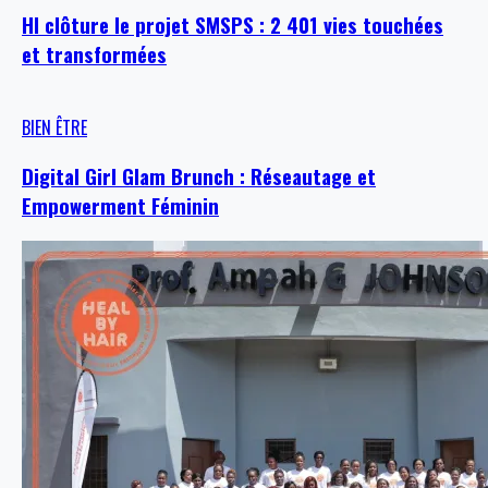
HI clôture le projet SMSPS : 2 401 vies touchées
et transformées
BIEN ÊTRE
Digital Girl Glam Brunch : Réseautage et
Empowerment Féminin