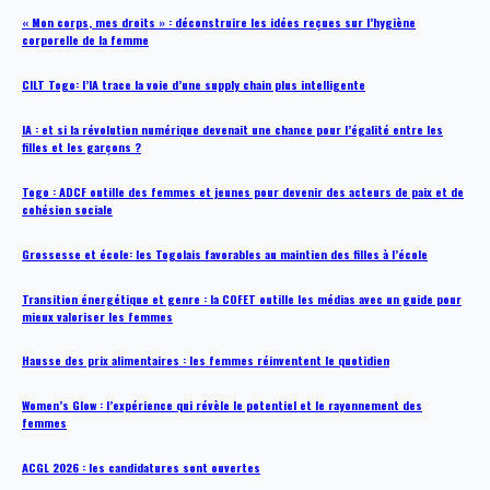
« Mon corps, mes droits » : déconstruire les idées reçues sur l’hygiène
corporelle de la femme
CILT Togo: l’IA trace la voie d’une supply chain plus intelligente
IA : et si la révolution numérique devenait une chance pour l’égalité entre les
filles et les garçons ?
Togo : ADCF outille des femmes et jeunes pour devenir des acteurs de paix et de
cohésion sociale
Grossesse et école: les Togolais favorables au maintien des filles à l’école
Transition énergétique et genre : la COFET outille les médias avec un guide pour
mieux valoriser les femmes
Hausse des prix alimentaires : les femmes réinventent le quotidien
Women’s Glow : l’expérience qui révèle le potentiel et le rayonnement des
femmes
ACGL 2026 : les candidatures sont ouvertes