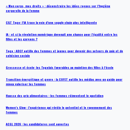
« Mon corps, mes droits » : déconstruire les idées reçues sur l’hygiène
corporelle de la femme
CILT Togo: l’IA trace la voie d’une supply chain plus intelligente
IA : et si la révolution numérique devenait une chance pour l’égalité entre les
filles et les garçons ?
Togo : ADCF outille des femmes et jeunes pour devenir des acteurs de paix et de
cohésion sociale
Grossesse et école: les Togolais favorables au maintien des filles à l’école
Transition énergétique et genre : la COFET outille les médias avec un guide pour
mieux valoriser les femmes
Hausse des prix alimentaires : les femmes réinventent le quotidien
Women’s Glow : l’expérience qui révèle le potentiel et le rayonnement des
femmes
ACGL 2026 : les candidatures sont ouvertes