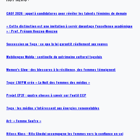
CAOF 2026 : appel à candidatures pour révéler les talents féminins de demain
« Cette distinction est une invitation à servir davantage l’excellence académique
» : Prof. Prénam Houzou-Mouzou
Succession au Togo : ce que la loi garantit réellement aux veuves
Mobilengue Waldja : sentinelle du patrimoine culturel togolais
Women’s Glow : des blessures à la résilience, des femmes témoignent
Togo: L’AFPM crée « La Nuit des femmes des médias »
Projet EP2F : quatre choses à savoir sur l’outil CCP
Togo : les médias s’intéressent aux énergies renouvelables
Art: « Femme Soufre »
Rituss Klass : Rita Gbodui accompagne les femmes vers la confiance en soi