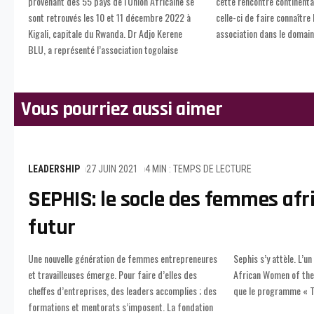
provenant des 55 pays de l'Union Africaine se
cette rencontre continentale. L’occasion pour
sont retrouvés les 10 et 11 décembre 2022 à
celle-ci de faire connaître les activités de son
Kigali, capitale du Rwanda. Dr Adjo Kerene
association dans le domain
BLU, a représenté l’association togolaise
Vous pourriez aussi aimer
LEADERSHIP
27 JUIN 2021
4 MIN : TEMPS DE LECTURE
SEPHIS: le socle des femmes afr
futur
Une nouvelle génération de femmes entrepreneures
Sephis s’y attèle. L’un de ses programmes est « The
et travailleuses émerge. Pour faire d’elles des
African Women of the Future » (AWF). Qu’est-ce
cheffes d’entreprises, des leaders accomplies ; des
que le programme « T
formations et mentorats s’imposent. La fondation