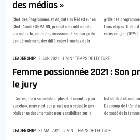
des médias »
Chef des Programmes et Adjointe au Rédacteur en
grille des programmes. Sa sélection s'est faite en
Chef, Améli ZONMADIN, présente les éditions du
trois étapes. D’abord la présélection, ensuite, les
journal parlé, anime des émissions et se charge du
votes en ligne (10%)
…
bon déroulement des différentes tranches de la
LEADERSHIP
2 JUIN 2021
1 MIN : TEMPS DE LECTURE
Femme passionnée 2021 : Son pro
le jury
Certes, elle a su mobiliser plus d'internautes pour
fistule obstétricale au cours de son mandat. «
son choix, mais c'est son projet qui a séduit le jury :
Beaucoup de thématiques sont abordées en termes
réaliser un documentaire pour sensibiliser sur la
de santé de la femme.
LEADERSHIP
31 MAI 2021
2 MIN : TEMPS DE LECTURE