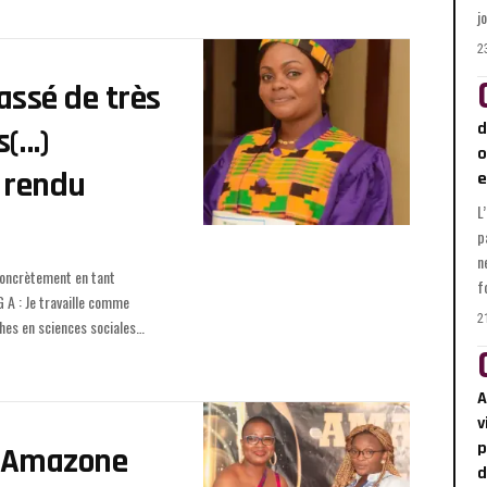
j
2
assé de très
d
s(…)
o
t rendu
e
L
p
n
f
2
hes en sciences sociales
…
A
v
p
« Amazone
d