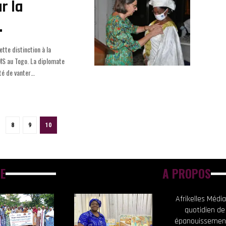
r la
.
té de vanter
…
8
9
10
E
A PROPOS
Afrikelles Méd
quotidien de
épanouissement