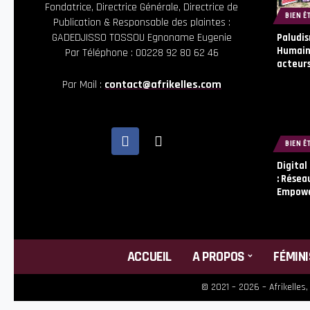
Fondatrice, Directrice Générale, Directrice de
BIEN Ê
Publication & Responsable des plaintes :
GADEDJISSO TOSSOU Egnoname Eugenie
Paludis
Humaine
Par Téléphone : 00228 92 80 62 46
acteurs
Par Mail :
contact@afrikelles.com
BIEN Ê
Digital
: Résea
Empowe
ACCUEIL
A PROPOS
FÉMIN
© 2021 – 2026 – Afrikelles,