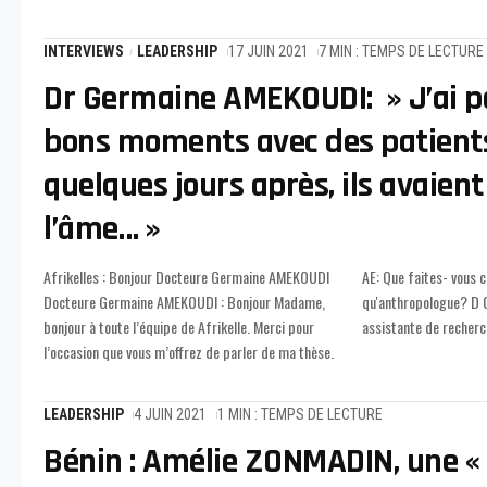
INTERVIEWS
LEADERSHIP
17 JUIN 2021
7 MIN : TEMPS DE LECTURE
Dr Germaine AMEKOUDI: » J’ai p
bons moments avec des patient
quelques jours après, ils avaien
l’âme… »
Afrikelles : Bonjour Docteure Germaine AMEKOUDI
AE: Que faites- vous concrètement en tant
Docteure Germaine AMEKOUDI : Bonjour Madame,
qu'anthropologue? D G A : Je travaille comme
bonjour à toute l’équipe de Afrikelle. Merci pour
assistante de recherc
l’occasion que vous m’offrez de parler de ma thèse.
LEADERSHIP
4 JUIN 2021
1 MIN : TEMPS DE LECTURE
Bénin : Amélie ZONMADIN, une 