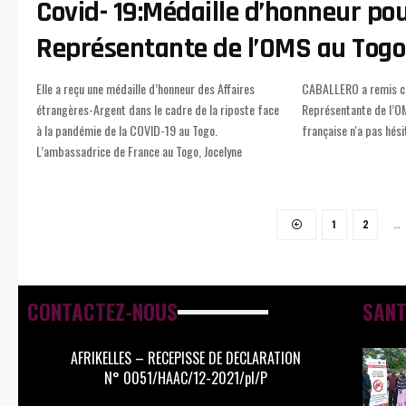
Covid- 19:Médaille d’honneur pou
Représentante de l’OMS au Togo
Elle a reçu une médaille d’honneur des Affaires
CABALLERO a remis cette distinction à la
étrangères-Argent dans le cadre de la riposte face
Représentante de l’OMS au Togo. La diplomate
à la pandémie de la COVID-19 au Togo.
française n'a pas hési
L’ambassadrice de France au Togo, Jocelyne
1
2
…
CONTACTEZ-NOUS
SANT
AFRIKELLES – RECEPISSE DE DECLARATION
N° 0051/HAAC/12-2021/pl/P