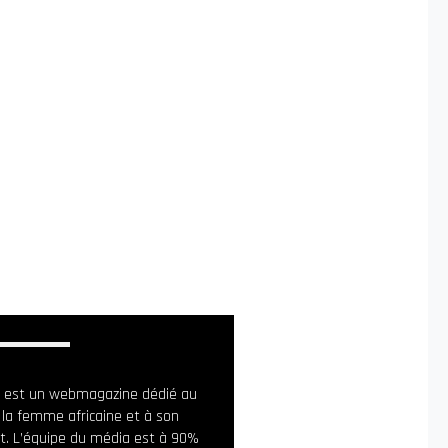
ia est un webmagazine dédié au
 la femme africaine et à son
. L’équipe du média est à 90%