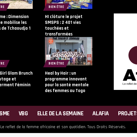
TRE
BIEN ÊTRE
me : Dimension
HI clôture le projet
 mobilise les
SMSPS : 2 401 vies
 de Tchaoudjo 1
touchées et
transformées
TRE
BIEN ÊTRE
 Girl Glam Brunch
Heal by Hair : un
utage et
programme innovant
rment Féminin
pour la santé mentale
des femmes au Togo
ISME
VBG
ELLE DE LA SEMAINE
ALAFIA
PROJET
 Le reflet de la femme africaine et son quotidien. Tous Droits Réservés.