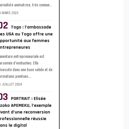
ournaliste animatrice, très connue
…
3 MARS 2023
Togo : l’ambassade
es USA au Togo offre une
pportunité aux femmes
ntrepreneures
’aventure entrepreneuriale est
arsemée d’embuches. Elle
écessite donc une base solide et de
ormations pointues.
…
1 JUILLET 2024
PORTRAIT : Elisée
zoko APEMEKU, l’exemple
ivant d’une reconversion
rofessionnelle réussie
ans le digital