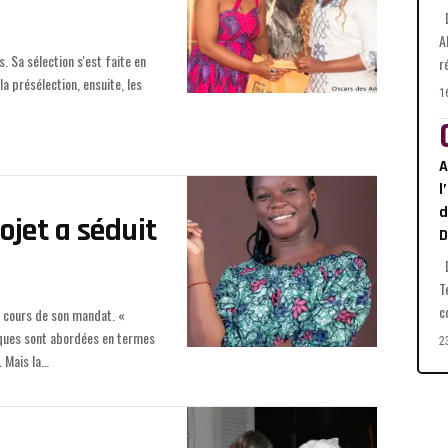
D
A
r
1
A
l
d
jet a séduit
D
T
c
2
 Mais la
…