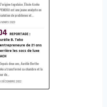
’origine togolaise, Élisée Azoko
PEMEKU est une jeune analyste en
ésolution de problèmes et
…
6 MARS 2023
REPORTAGE :
urélie B. Teko
’entrepreneure de 21 ans
errière les sacs de luxe
DACH
epuis deux ans, Aurélie Berthe
eko a transformé sa chambre et la
our de
…
3 DÉCEMBRE 2022