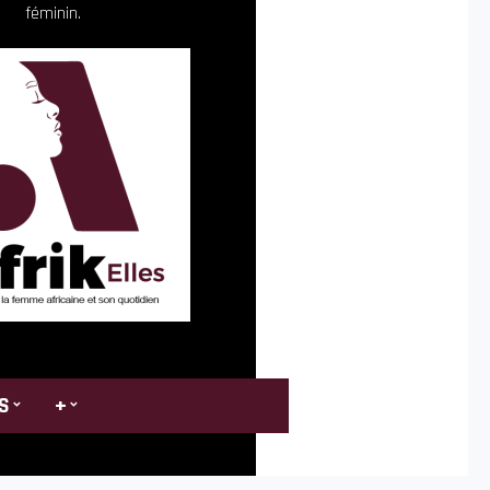
féminin.
S
+