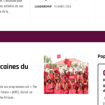
LEADERSHIP
16 MARS 2024
e de la
…
Pop
icaines du
D
g
d
he African
…
B
D