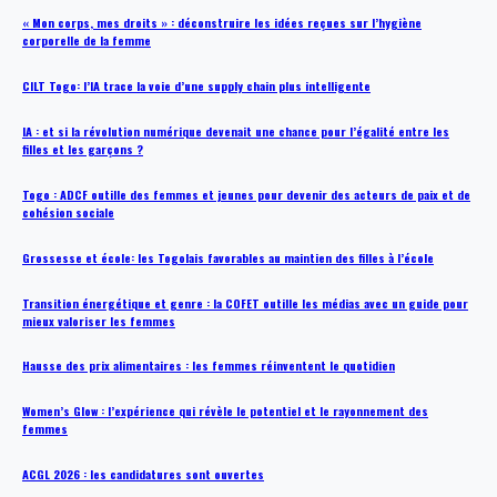
« Mon corps, mes droits » : déconstruire les idées reçues sur l’hygiène
corporelle de la femme
CILT Togo: l’IA trace la voie d’une supply chain plus intelligente
IA : et si la révolution numérique devenait une chance pour l’égalité entre les
filles et les garçons ?
Togo : ADCF outille des femmes et jeunes pour devenir des acteurs de paix et de
cohésion sociale
Grossesse et école: les Togolais favorables au maintien des filles à l’école
Transition énergétique et genre : la COFET outille les médias avec un guide pour
mieux valoriser les femmes
Hausse des prix alimentaires : les femmes réinventent le quotidien
Women’s Glow : l’expérience qui révèle le potentiel et le rayonnement des
femmes
ACGL 2026 : les candidatures sont ouvertes