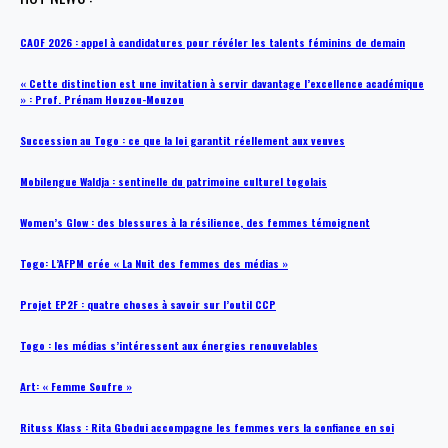
CAOF 2026 : appel à candidatures pour révéler les talents féminins de demain
« Cette distinction est une invitation à servir davantage l’excellence académique
» : Prof. Prénam Houzou-Mouzou
Succession au Togo : ce que la loi garantit réellement aux veuves
Mobilengue Waldja : sentinelle du patrimoine culturel togolais
Women’s Glow : des blessures à la résilience, des femmes témoignent
Togo: L’AFPM crée « La Nuit des femmes des médias »
Projet EP2F : quatre choses à savoir sur l’outil CCP
Togo : les médias s’intéressent aux énergies renouvelables
Art: « Femme Soufre »
Rituss Klass : Rita Gbodui accompagne les femmes vers la confiance en soi