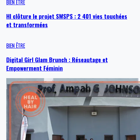
BIEN ÊTRE
HI clôture le projet SMSPS : 2 401 vies touchées
et transformées
BIEN ÊTRE
Digital Girl Glam Brunch : Réseautage et
Empowerment Féminin