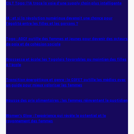
CILT Togo: l’IA trace la voie d’une supply chain plus intelligente
IA : et si la révolution numérique devenait une chance pour
l’égalité entre les filles et les garçons ?
Togo : ADCF outille des femmes et jeunes pour devenir des acteurs
de paix et de cohésion sociale
Grossesse et école: les Togolais favorables au maintien des filles
à l’école
Transition énergétique et genre : la COFET outille les médias avec
un guide pour mieux valoriser les femmes
Hausse des prix alimentaires : les femmes réinventent le quotidien
Women’s Glow : l’expérience qui révèle le potentiel et le
rayonnement des femmes