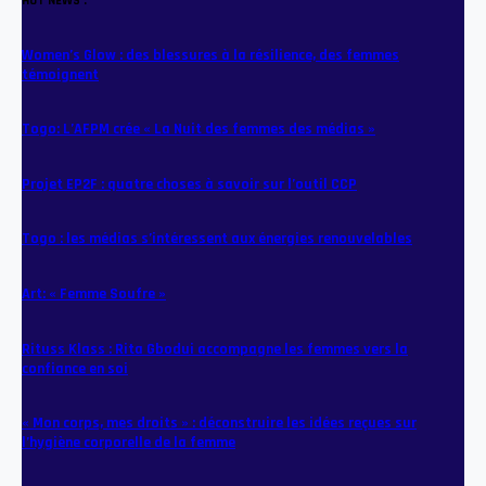
HOT NEWS :
Women’s Glow : des blessures à la résilience, des femmes
témoignent
Togo: L’AFPM crée « La Nuit des femmes des médias »
Projet EP2F : quatre choses à savoir sur l’outil CCP
Togo : les médias s’intéressent aux énergies renouvelables
Art: « Femme Soufre »
Rituss Klass : Rita Gbodui accompagne les femmes vers la
confiance en soi
« Mon corps, mes droits » : déconstruire les idées reçues sur
l’hygiène corporelle de la femme