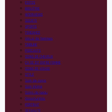
EDITOS
BIEN ÊTRE
INTERVIEWS
SOCIETE
SPORTS
TENDANCE
Vécus de femmes
TRIBUNE
PODCASTS
SOINS DE CHEVEUX
CA SE DIT ENTRE FEMME
SOINS DE VISAGE
STYLE
Soin de corps
Soin intime
Soins de peau
Opportunités
PORTRAIT
SEXUALITE