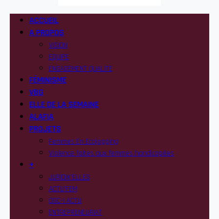
ACCUEIL
A PROPOS
VISION
EQUIPE
ENGAGEMENT QUALITE
FÉMINISME
VBG
ELLE DE LA SEMAINE
ALAFIA
PROJETS
Femmes En Ecojogging
Violence faites aux femmes handicapées
+
JURIDIK’ELLES
ACTU’FEM
OSC-I ACTU
ENTREPRENEURIAT