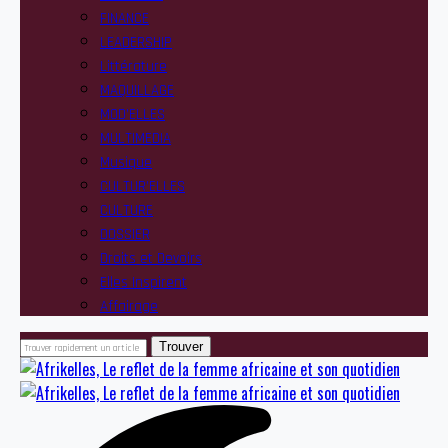
FINANCE
LEADERSHIP
Littérature
MAQUILLAGE
MOD’ELLES
MULTIMEDIA
Musique
CULTUR’ELLES
CULTURE
DOSSIER
Droits et Devoirs
Elles Inspirent
Affairage