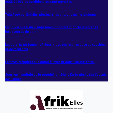
ACGL 2026 : les candidatures sont ouvertes
Tèlé Ayawavi Djahlin : plusieurs rayons, une même lanterne
La paix a aussi un visage féminin : Fafa Act porte la voix des
bâtisseuses de paix
Leadership au féminin : Rituss Klass ouvre un espace de coaching
et de mentorat
Femmes réfugiées : un appel à investir dans leur potentiel
Journée mondiale de la population: Diéné Keita alerte sur l’avenir
des jeunes