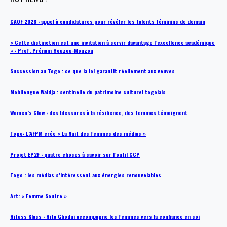
CAOF 2026 : appel à candidatures pour révéler les talents féminins de demain
« Cette distinction est une invitation à servir davantage l’excellence académique
» : Prof. Prénam Houzou-Mouzou
Succession au Togo : ce que la loi garantit réellement aux veuves
Mobilengue Waldja : sentinelle du patrimoine culturel togolais
Women’s Glow : des blessures à la résilience, des femmes témoignent
Togo: L’AFPM crée « La Nuit des femmes des médias »
Projet EP2F : quatre choses à savoir sur l’outil CCP
Togo : les médias s’intéressent aux énergies renouvelables
Art: « Femme Soufre »
Rituss Klass : Rita Gbodui accompagne les femmes vers la confiance en soi