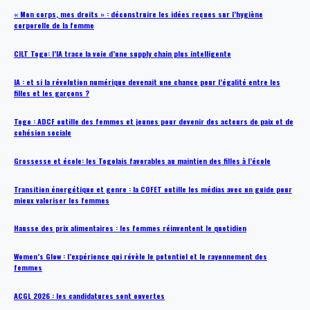
« Mon corps, mes droits » : déconstruire les idées reçues sur l’hygiène
corporelle de la femme
CILT Togo: l’IA trace la voie d’une supply chain plus intelligente
IA : et si la révolution numérique devenait une chance pour l’égalité entre les
filles et les garçons ?
Togo : ADCF outille des femmes et jeunes pour devenir des acteurs de paix et de
cohésion sociale
Grossesse et école: les Togolais favorables au maintien des filles à l’école
Transition énergétique et genre : la COFET outille les médias avec un guide pour
mieux valoriser les femmes
Hausse des prix alimentaires : les femmes réinventent le quotidien
Women’s Glow : l’expérience qui révèle le potentiel et le rayonnement des
femmes
ACGL 2026 : les candidatures sont ouvertes