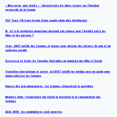
« Mon corps, mes droits » : déconstruire les idées reçues sur l’hygiène
corporelle de la femme
CILT Togo: l’IA trace la voie d’une supply chain plus intelligente
IA : et si la révolution numérique devenait une chance pour l’égalité entre les
filles et les garçons ?
Togo : ADCF outille des femmes et jeunes pour devenir des acteurs de paix et de
cohésion sociale
Grossesse et école: les Togolais favorables au maintien des filles à l’école
Transition énergétique et genre : la COFET outille les médias avec un guide pour
mieux valoriser les femmes
Hausse des prix alimentaires : les femmes réinventent le quotidien
Women’s Glow : l’expérience qui révèle le potentiel et le rayonnement des
femmes
ACGL 2026 : les candidatures sont ouvertes