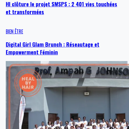
HI clôture le projet SMSPS : 2 401 vies touchées
et transformées
BIEN ÊTRE
Digital Girl Glam Brunch : Réseautage et
Empowerment Féminin