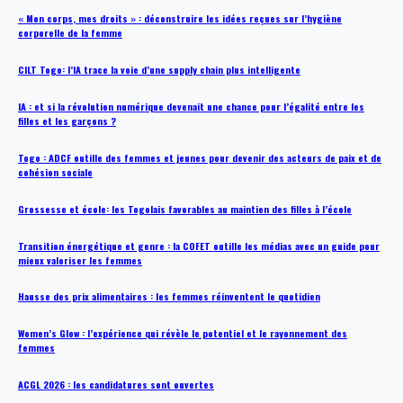
« Mon corps, mes droits » : déconstruire les idées reçues sur l’hygiène
corporelle de la femme
CILT Togo: l’IA trace la voie d’une supply chain plus intelligente
IA : et si la révolution numérique devenait une chance pour l’égalité entre les
filles et les garçons ?
Togo : ADCF outille des femmes et jeunes pour devenir des acteurs de paix et de
cohésion sociale
Grossesse et école: les Togolais favorables au maintien des filles à l’école
Transition énergétique et genre : la COFET outille les médias avec un guide pour
mieux valoriser les femmes
Hausse des prix alimentaires : les femmes réinventent le quotidien
Women’s Glow : l’expérience qui révèle le potentiel et le rayonnement des
femmes
ACGL 2026 : les candidatures sont ouvertes