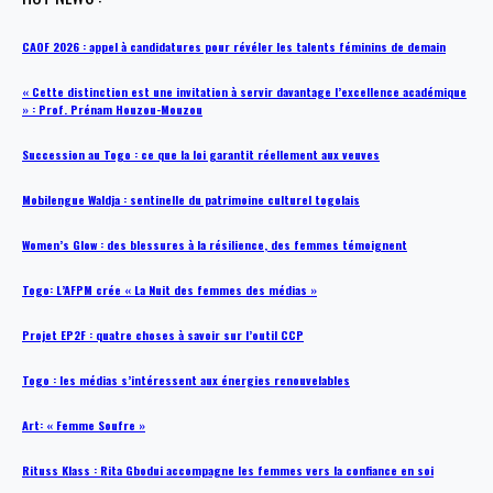
CAOF 2026 : appel à candidatures pour révéler les talents féminins de demain
« Cette distinction est une invitation à servir davantage l’excellence académique
» : Prof. Prénam Houzou-Mouzou
Succession au Togo : ce que la loi garantit réellement aux veuves
Mobilengue Waldja : sentinelle du patrimoine culturel togolais
Women’s Glow : des blessures à la résilience, des femmes témoignent
Togo: L’AFPM crée « La Nuit des femmes des médias »
Projet EP2F : quatre choses à savoir sur l’outil CCP
Togo : les médias s’intéressent aux énergies renouvelables
Art: « Femme Soufre »
Rituss Klass : Rita Gbodui accompagne les femmes vers la confiance en soi