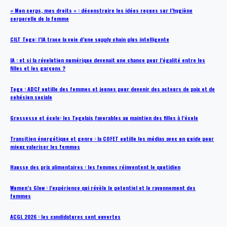
« Mon corps, mes droits » : déconstruire les idées reçues sur l’hygiène
corporelle de la femme
CILT Togo: l’IA trace la voie d’une supply chain plus intelligente
IA : et si la révolution numérique devenait une chance pour l’égalité entre les
filles et les garçons ?
Togo : ADCF outille des femmes et jeunes pour devenir des acteurs de paix et de
cohésion sociale
Grossesse et école: les Togolais favorables au maintien des filles à l’école
Transition énergétique et genre : la COFET outille les médias avec un guide pour
mieux valoriser les femmes
Hausse des prix alimentaires : les femmes réinventent le quotidien
Women’s Glow : l’expérience qui révèle le potentiel et le rayonnement des
femmes
ACGL 2026 : les candidatures sont ouvertes