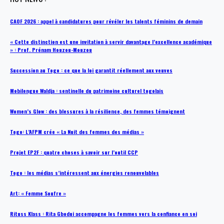
CAOF 2026 : appel à candidatures pour révéler les talents féminins de demain
« Cette distinction est une invitation à servir davantage l’excellence académique
» : Prof. Prénam Houzou-Mouzou
Succession au Togo : ce que la loi garantit réellement aux veuves
Mobilengue Waldja : sentinelle du patrimoine culturel togolais
Women’s Glow : des blessures à la résilience, des femmes témoignent
Togo: L’AFPM crée « La Nuit des femmes des médias »
Projet EP2F : quatre choses à savoir sur l’outil CCP
Togo : les médias s’intéressent aux énergies renouvelables
Art: « Femme Soufre »
Rituss Klass : Rita Gbodui accompagne les femmes vers la confiance en soi