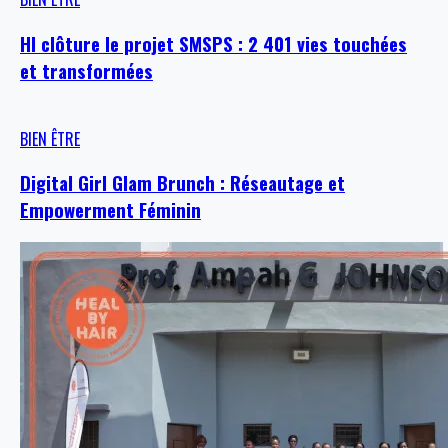
HI clôture le projet SMSPS : 2 401 vies touchées
et transformées
BIEN ÊTRE
Digital Girl Glam Brunch : Réseautage et
Empowerment Féminin