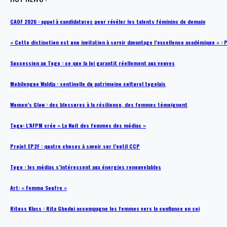
CAOF 2026 : appel à candidatures pour révéler les talents féminins de demain
« Cette distinction est une invitation à servir davantage l’excellence académique »
Succession au Togo : ce que la loi garantit réellement aux veuves
Mobilengue Waldja : sentinelle du patrimoine culturel togolais
Women’s Glow : des blessures à la résilience, des femmes témoignent
Togo: L’AFPM crée « La Nuit des femmes des médias »
Projet EP2F : quatre choses à savoir sur l’outil CCP
Togo : les médias s’intéressent aux énergies renouvelables
Art: « Femme Soufre »
Rituss Klass : Rita Gbodui accompagne les femmes vers la confiance en soi