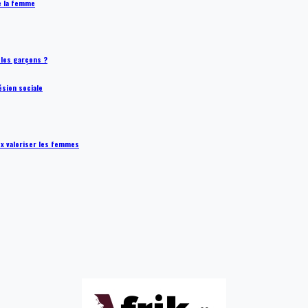
de la femme
t les garçons ?
ésion sociale
ux valoriser les femmes