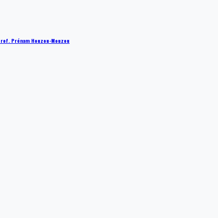
 : Prof. Prénam Houzou-Mouzou