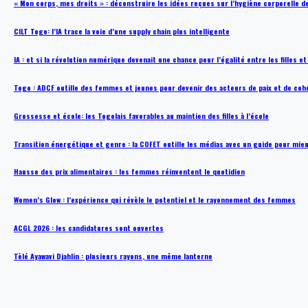
« Mon corps, mes droits » : déconstruire les idées reçues sur l’hygiène corporelle 
CILT Togo: l’IA trace la voie d’une supply chain plus intelligente
IA : et si la révolution numérique devenait une chance pour l’égalité entre les filles e
Togo : ADCF outille des femmes et jeunes pour devenir des acteurs de paix et de coh
Grossesse et école: les Togolais favorables au maintien des filles à l’école
Transition énergétique et genre : la COFET outille les médias avec un guide pour mie
Hausse des prix alimentaires : les femmes réinventent le quotidien
Women’s Glow : l’expérience qui révèle le potentiel et le rayonnement des femmes
ACGL 2026 : les candidatures sont ouvertes
Tèlé Ayawavi Djahlin : plusieurs rayons, une même lanterne