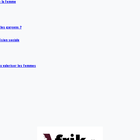
de la femme
t les garçons ?
ésion sociale
ux valoriser les femmes