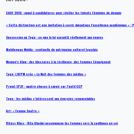
CAOF 2026 : appel à candidatures pour révéler les talents féminins de demain
« Cette distinction est une invitation à servir davantage l’excellence académique »
Succession au Togo : ce que la loi garantit réellement aux veuves
Mobilengue Waldja : sentinelle du patrimoine culturel togolais
Women’s Glow : des blessures à la résilience, des femmes témoignent
Togo: L’AFPM crée « La Nuit des femmes des médias »
Projet EP2F : quatre choses à savoir sur l’outil CCP
Togo : les médias s’intéressent aux énergies renouvelables
Art: « Femme Soufre »
Rituss Klass : Rita Gbodui accompagne les femmes vers la confiance en soi