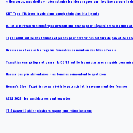
« Mon corps, mes droits » : déconstruire les idées reçues sur l’hygiène corporelle 
CILT Togo: l’IA trace la voie d’une supply chain plus intelligente
IA : et si la révolution numérique devenait une chance pour l’égalité entre les filles e
Togo : ADCF outille des femmes et jeunes pour devenir des acteurs de paix et de coh
Grossesse et école: les Togolais favorables au maintien des filles à l’école
Transition énergétique et genre : la COFET outille les médias avec un guide pour mie
Hausse des prix alimentaires : les femmes réinventent le quotidien
Women’s Glow : l’expérience qui révèle le potentiel et le rayonnement des femmes
ACGL 2026 : les candidatures sont ouvertes
Tèlé Ayawavi Djahlin : plusieurs rayons, une même lanterne