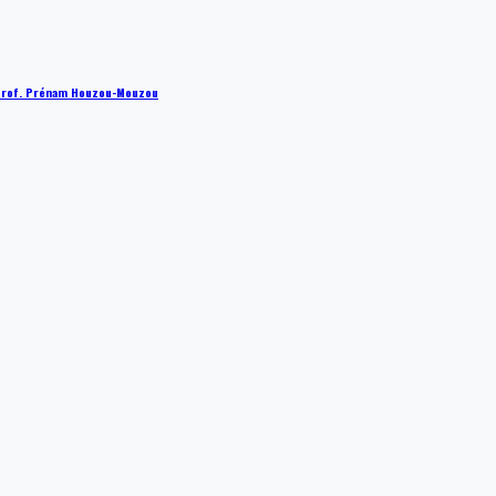
 : Prof. Prénam Houzou-Mouzou