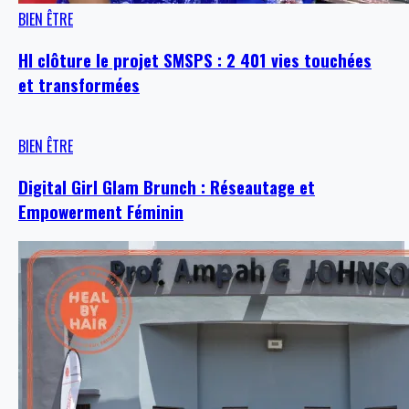
BIEN ÊTRE
HI clôture le projet SMSPS : 2 401 vies touchées
et transformées
BIEN ÊTRE
Digital Girl Glam Brunch : Réseautage et
Empowerment Féminin