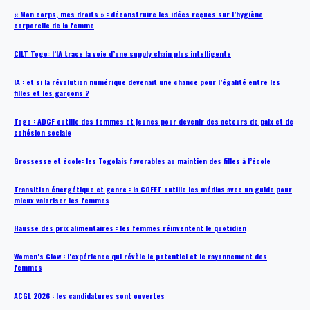
« Mon corps, mes droits » : déconstruire les idées reçues sur l’hygiène
corporelle de la femme
CILT Togo: l’IA trace la voie d’une supply chain plus intelligente
IA : et si la révolution numérique devenait une chance pour l’égalité entre les
filles et les garçons ?
Togo : ADCF outille des femmes et jeunes pour devenir des acteurs de paix et de
cohésion sociale
Grossesse et école: les Togolais favorables au maintien des filles à l’école
Transition énergétique et genre : la COFET outille les médias avec un guide pour
mieux valoriser les femmes
Hausse des prix alimentaires : les femmes réinventent le quotidien
Women’s Glow : l’expérience qui révèle le potentiel et le rayonnement des
femmes
ACGL 2026 : les candidatures sont ouvertes