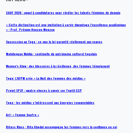
CAOF 2026 : appel à candidatures pour révéler les talents féminins de demain
« Cette distinction est une invitation à servir davantage l’excellence académique
» : Prof. Prénam Houzou-Mouzou
Succession au Togo : ce que la loi garantit réellement aux veuves
Mobilengue Waldja : sentinelle du patrimoine culturel togolais
Women’s Glow : des blessures à la résilience, des femmes témoignent
Togo: L’AFPM crée « La Nuit des femmes des médias »
Projet EP2F : quatre choses à savoir sur l’outil CCP
Togo : les médias s’intéressent aux énergies renouvelables
Art: « Femme Soufre »
Rituss Klass : Rita Gbodui accompagne les femmes vers la confiance en soi